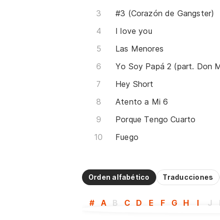
#3 (Corazón de Gangster)
I love you
Las Menores
Hey Short
Atento a Mi 6
Porque Tengo Cuarto
Fuego
Orden alfabético
Traducciones
#
A
B
C
D
E
F
G
H
I
J