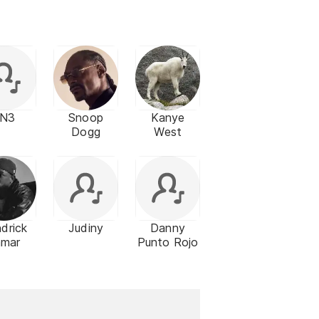
JN3
Snoop
Kanye
Dogg
West
drick
Judiny
Danny
amar
Punto Rojo