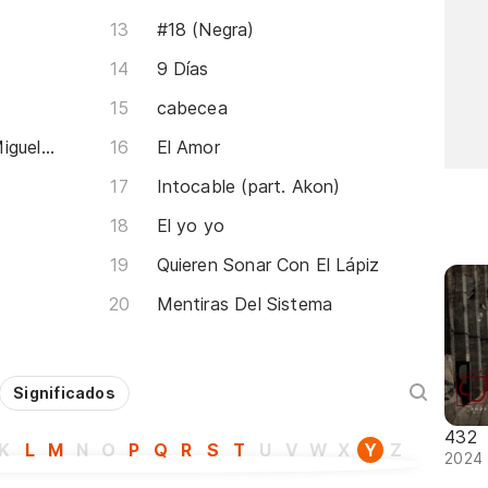
#18 (Negra)
9 Días
cabecea
Yo Soy Papá 2 (part. Don Miguelo y Secreto 'El Famoso Biberón')
El Amor
Intocable (part. Akon)
El yo yo
Quieren Sonar Con El Lápiz
Mentiras Del Sistema
Significados
432
K
L
M
N
O
P
Q
R
S
T
U
V
W
X
Y
Z
2024 