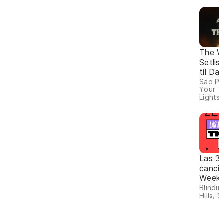
The 
Setli
til 
Sao P
Your 
Lights
Las 
canc
Wee
Blind
Hills,