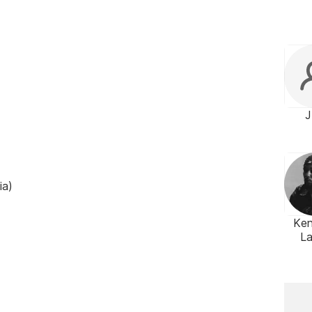
ia)
Ken
L