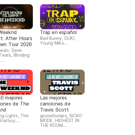
Weeknd
Trap en español
st: After Hours
Bad Bunny, DUKI,
Young Miko...
Dawn Tour 2026
aulo, Save
Tears, Blinding
...
30 mejores
Las mejores
iones de The
canciones de
knd
Travis Scott
ing Lights, The
goosebumps, SICKO
 Starboy...
MODE, HIGHEST IN
THE ROOM...