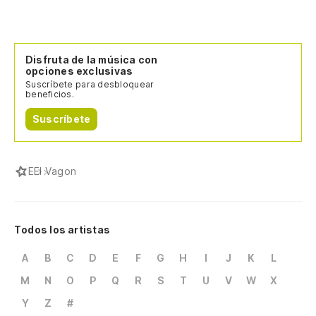
Disfruta de la música con
opciones exclusivas
Suscríbete para desbloquear
beneficios.
Suscríbete
E
El Vagon
Todos los artistas
A
B
C
D
E
F
G
H
I
J
K
L
M
N
O
P
Q
R
S
T
U
V
W
X
Y
Z
#