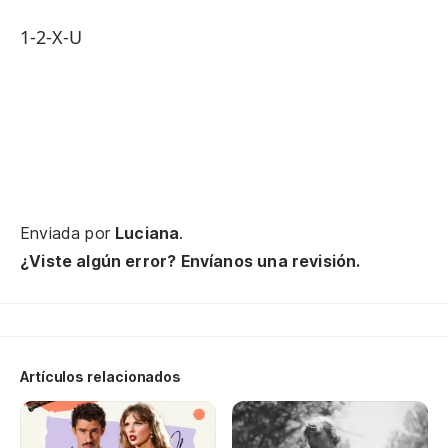
Be
1-2-X-U
Vi
Be
Enviada por
Luciana
.
¿Viste algún error? Envíanos una revisión.
Te
Te
Artículos relacionados
Te