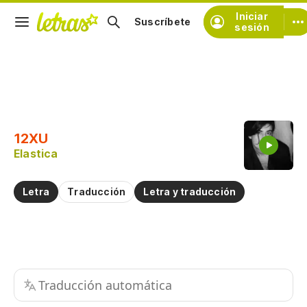
Iniciar
Suscríbete
sesión
Copiar fragmento
Copiar toda la letra
12XU
Practicar la pronunciación de
Elastica
Comentar sobre este fragmento
Letra
Traducción
Letra y traducción
Traducción automática