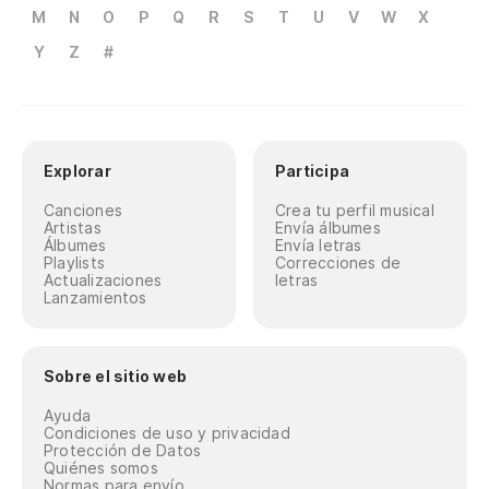
M
N
O
P
Q
R
S
T
U
V
W
X
Y
Z
#
Explorar
Participa
Canciones
Crea tu perfil musical
Artistas
Envía álbumes
Álbumes
Envía letras
Playlists
Correcciones de
Actualizaciones
letras
Lanzamientos
Sobre el sitio web
Ayuda
Condiciones de uso y privacidad
Protección de Datos
Quiénes somos
Normas para envío