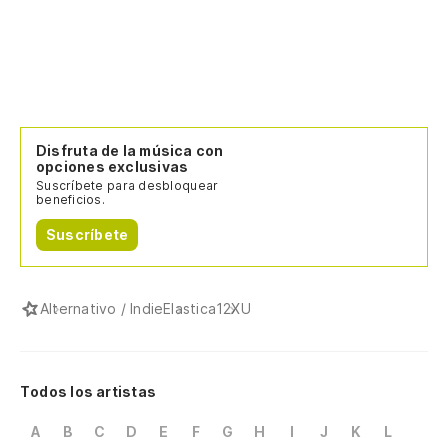
Disfruta de la música con
opciones exclusivas
Suscríbete para desbloquear
beneficios.
Suscríbete
Alternativo / Indie
Elastica
12XU
Todos los artistas
A
B
C
D
E
F
G
H
I
J
K
L