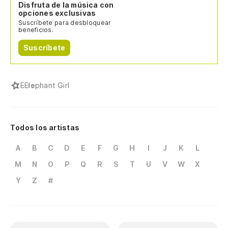
Disfruta de la música con
opciones exclusivas
Suscríbete para desbloquear
beneficios.
Suscríbete
E
Elephant Girl
Todos los artistas
A
B
C
D
E
F
G
H
I
J
K
L
M
N
O
P
Q
R
S
T
U
V
W
X
Y
Z
#