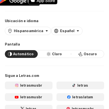
Ubicación e idioma
Hispanoamérica
Español
Pantalla
Automático
Claro
Oscuro
Sigue a Letras.com
letrasmusbr
letras
letrasmusbr
letraslatam
letras
letrasmusbr