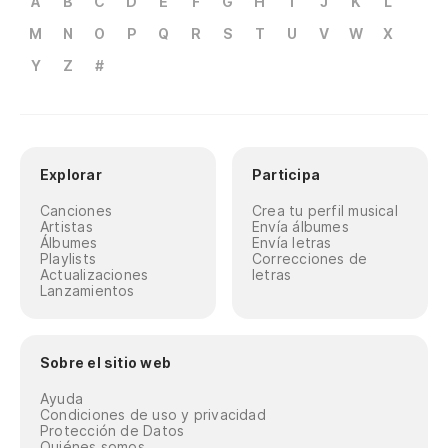
A
B
C
D
E
F
G
H
I
J
K
L
M
N
O
P
Q
R
S
T
U
V
W
X
Y
Z
#
Explorar
Participa
Canciones
Crea tu perfil musical
Artistas
Envía álbumes
Álbumes
Envía letras
Playlists
Correcciones de
Actualizaciones
letras
Lanzamientos
Sobre el sitio web
Ayuda
Condiciones de uso y privacidad
Protección de Datos
Quiénes somos