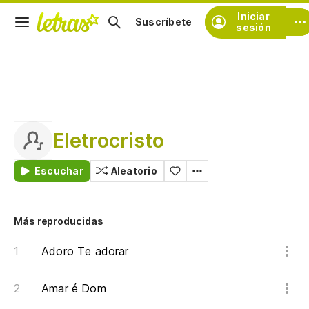
Iniciar
Suscríbete
sesión
Eletrocristo
Escuchar
Aleatorio
Más reproducidas
Adoro Te adorar
Amar é Dom