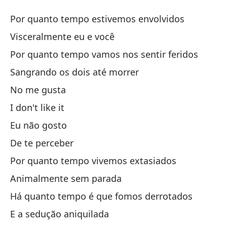
N
Por quanto tempo estivemos envolvidos
N
Visceralmente eu e você
Por quanto tempo vamos nos sentir feridos
Po
Sangrando os dois até morrer
Po
No me gusta
Vi
I don't like it
Eu não gosto
Po
De te perceber
Po
Por quanto tempo vivemos extasiados
Sa
Animalmente sem parada
Sa
Há quanto tempo é que fomos derrotados
E a sedução aniquilada
No