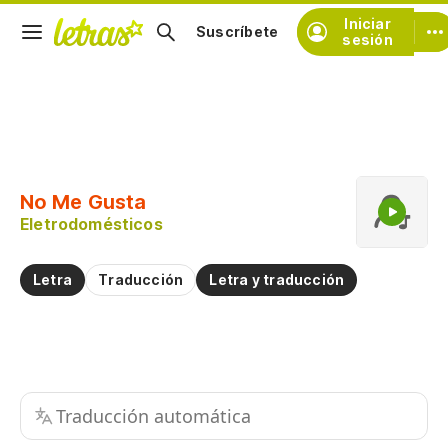
Iniciar
Suscríbete
sesión
Copiar fragmento
Copiar toda la letra
No Me Gusta
Practicar la pronunciación de
Eletrodomésticos
Comentar sobre este fragmento
Letra
Traducción
Letra y traducción
Traducción automática