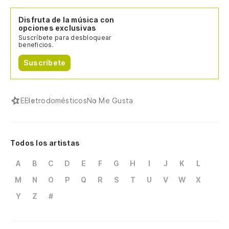
Disfruta de la música con
opciones exclusivas
Suscríbete para desbloquear
beneficios.
Suscríbete
E
Eletrodomésticos
No Me Gusta
Todos los artistas
A
B
C
D
E
F
G
H
I
J
K
L
M
N
O
P
Q
R
S
T
U
V
W
X
Y
Z
#