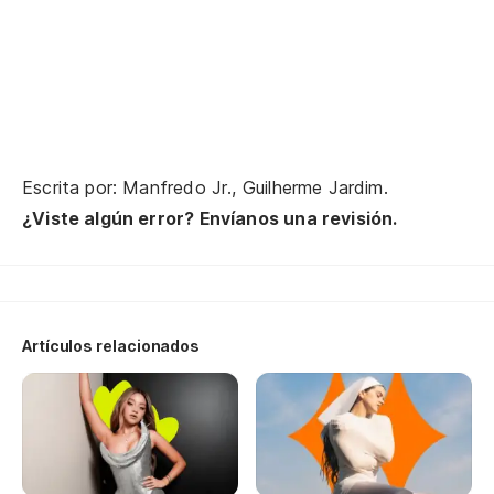
No
Yo
Al
Escrita por: Manfredo Jr., Guilherme Jardim.
¿Viste algún error? Envíanos una revisión.
Po
Po
An
Artículos relacionados
De
Há