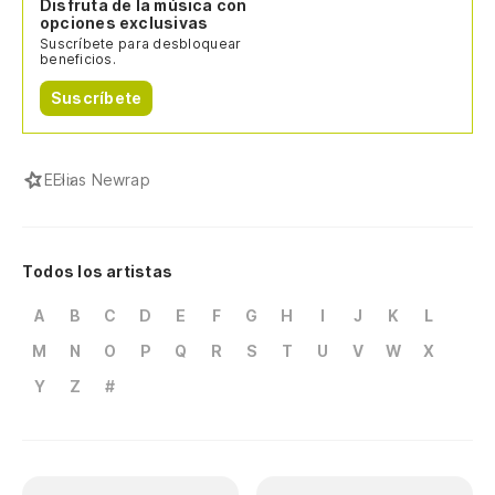
Disfruta de la música con
opciones exclusivas
Suscríbete para desbloquear
beneficios.
Suscríbete
E
Elias Newrap
Todos los artistas
A
B
C
D
E
F
G
H
I
J
K
L
M
N
O
P
Q
R
S
T
U
V
W
X
Y
Z
#