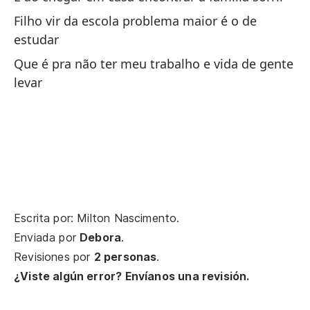
t
Filho vir da escola problema maior é o de
Tr
estudar
Que é pra não ter meu trabalho e vida de gente
El
levar
sa
Ág
Qu
Qu
El
Escrita por: Milton Nascimento.
sa
Enviada por
Debora
.
Ág
Revisiones por
2 personas
.
¿Viste algún error? Envíanos una revisión.
So