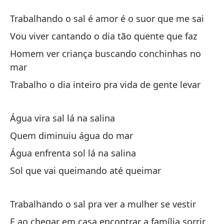
Ca
Trabalhando o sal é amor é o suor que me sai
Ca
Vou viver cantando o dia tão quente que faz
Homem ver criança buscando conchinhas no
Tr
mar
de
Trabalho o dia inteiro pra vida de gente levar
Tr
Vi
Água vira sal lá na salina
Vo
Quem diminuiu água do mar
Água enfrenta sol lá na salina
Ho
Sol que vai queimando até queimar
el
Ho
Trabalhando o sal pra ver a mulher se vestir
Tr
E ao chegar em casa encontrar a família sorrir