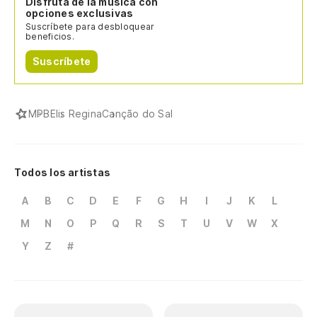
Disfruta de la música con
opciones exclusivas
Suscríbete para desbloquear
beneficios.
Suscríbete
MPB
Elis Regina
Canção do Sal
Todos los artistas
A
B
C
D
E
F
G
H
I
J
K
L
M
N
O
P
Q
R
S
T
U
V
W
X
Y
Z
#