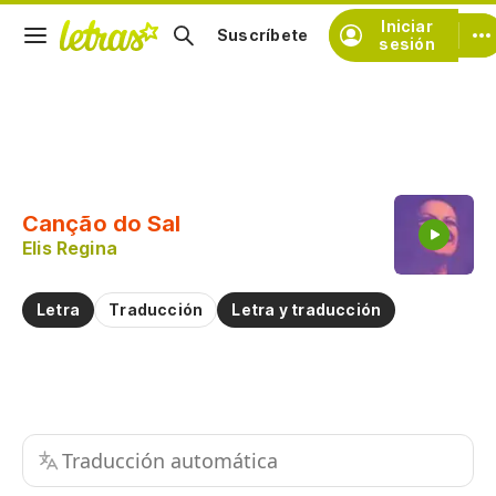
Iniciar
Suscríbete
sesión
Copiar fragmento
Copiar toda la letra
Canção do Sal
Practicar la pronunciación de
Elis Regina
Comentar sobre este fragmento
Letra
Traducción
Letra y traducción
Traducción automática