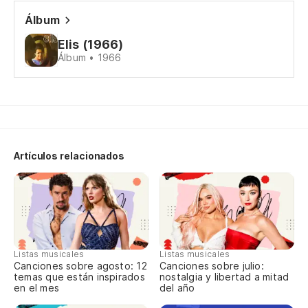
So
Álbum
Elis (1966)
Tr
Álbum • 1966
Tr
Y 
so
E 
Artículos relacionados
Hi
es
Fi
Listas musicales
Listas musicales
Es
Canciones sobre agosto: 12
Canciones sobre julio:
temas que están inspirados
nostalgia y libertad a mitad
ge
en el mes
del año