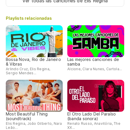
Ver todas las canciones
de Elis Regina
Playlists relacionadas
Bossa Nova, Rio de Janeiro
Las mejores canciones de
& Vibras
samba
Arlindo Cruz, Elis Regina,
Alcione, Clara Nunes, Cartola...
Sergio Mendes...
Most Beautiful Thing
El Otro Lado Del Paraíso
(soundtrack)
(banda sonora)
Elis Regina, João Gilberto, Nara
Renato Russo, Anavitória, The
Leão...
XX...