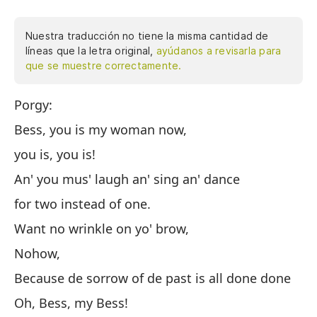
Nuestra traducción no tiene la misma cantidad de
líneas que la letra original,
ayúdanos a revisarla para
que se muestre correctamente.
Porgy:
Po
Bess, you is my woman now,
Be
you is, you is!
tú
An' you mus' laugh an' sing an' dance
Y 
for two instead of one.
pa
Want no wrinkle on yo' brow,
No
Nohow,
De
Because de sorrow of de past is all done done
Po
Oh, Bess, my Bess!
Oh