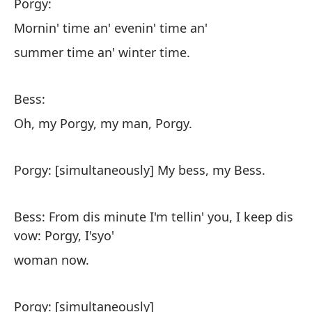
Porgy:
Po
Mornin' time an' evenin' time an'
En
summer time an' winter time.
en
Bess:
Be
Oh, my Porgy, my man, Porgy.
Oh
Porgy: [simultaneously] My bess, my Bess.
Po
Bess: From dis minute I'm tellin' you, I keep dis
Be
vow: Porgy, I'syo'
ma
mu
woman now.
Po
Porgy: [simultaneously]