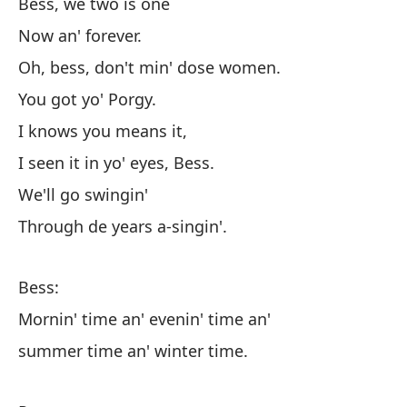
Bess, we two is one
Be
Now an' forever.
Ah
Oh, bess, don't min' dose women.
Oh
You got yo' Porgy.
Ti
I knows you means it,
Sé
I seen it in yo' eyes, Bess.
Lo
We'll go swingin'
Ir
Through de years a-singin'.
A 
Bess:
Be
Mornin' time an' evenin' time an'
En
summer time an' winter time.
en