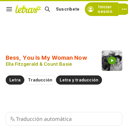
Iniciar
Suscríbete
sesión
Copiar fragmento
Copiar toda la letra
Bess, You Is My Woman Now
Practicar la pronunciación de
Ella Fitzgerald & Count Basie
Comentar sobre este fragmento
Letra
Traducción
Letra y traducción
Traducción automática