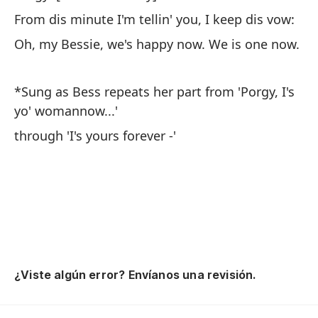
De
From dis minute I'm tellin' you, I keep dis vow:
es
Oh, my Bessie, we's happy now. We is one now.
Oh
ah
*Sung as Bess repeats her part from 'Porgy, I's
yo' womannow...'
*C
through 'I's yours forever -'
'P
pa
¿Viste algún error? Envíanos una revisión.