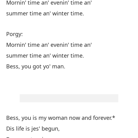
Mornin' time an' evenin' time an'
En
summer time an' winter time.
en
Porgy:
Po
Mornin' time an' evenin' time an'
En
summer time an' winter time.
en
Bess, you got yo' man.
Be
Bess, you is my woman now and forever.*
Be
Dis life is jes' begun,
Es