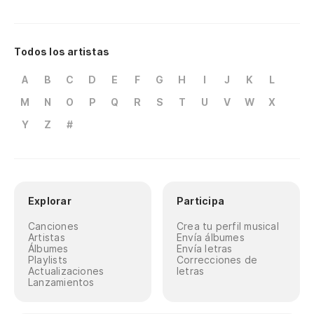
Todos los artistas
A
B
C
D
E
F
G
H
I
J
K
L
M
N
O
P
Q
R
S
T
U
V
W
X
Y
Z
#
Explorar
Participa
Canciones
Crea tu perfil musical
Artistas
Envía álbumes
Álbumes
Envía letras
Playlists
Correcciones de
Actualizaciones
letras
Lanzamientos