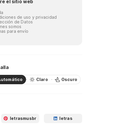
re el sitio web
da
iciones de uso y privacidad
ección de Datos
énes somos
as para envío
alla
Automático
Claro
Oscuro
letrasmusbr
letras