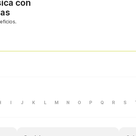
sica con
vas
ficios.
H
I
J
K
L
M
N
O
P
Q
R
S