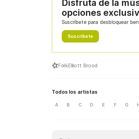
Disfruta de la mú
opciones exclusi
Suscríbete para desbloquear bene
Suscríbete
Folk
Elliott Brood
Todos los artistas
A
B
C
D
E
F
G