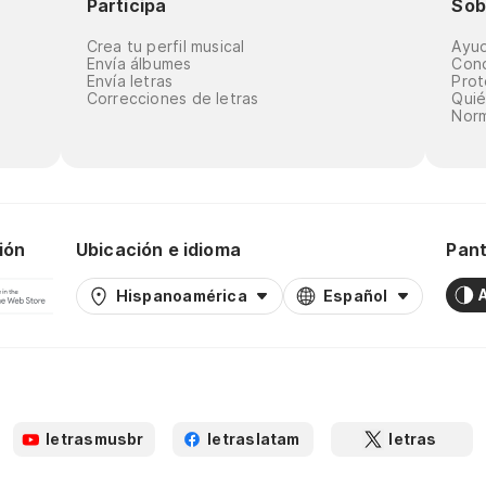
Participa
Sob
Crea tu perfil musical
Ayu
Envía álbumes
Cond
Envía letras
Prot
Correcciones de letras
Qui
Norm
ión
Ubicación e idioma
Pant
Hispanoamérica
Español
letrasmusbr
letraslatam
letras