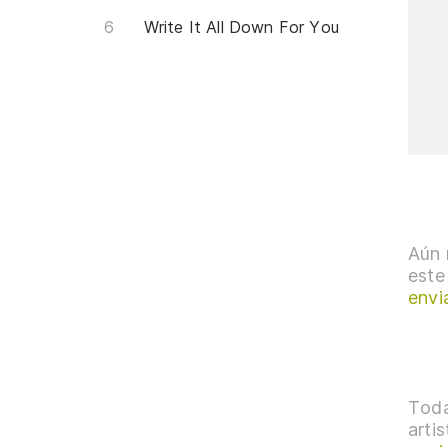
Write It All Down For You
Aún 
este
envi
Toda
arti