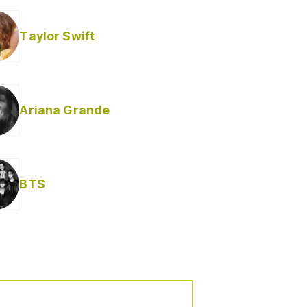
Taylor Swift
Ariana Grande
Helabusador) [explícita]
BTS