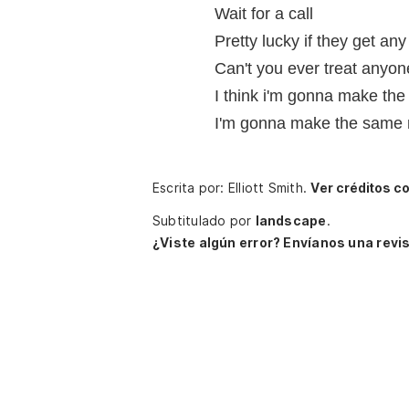
Wait for a call
Pretty lucky if they get any
Can't you ever treat anyon
I think i'm gonna make th
I'm gonna make the same 
Escrita por: Elliott Smith.
Ver créditos c
Subtitulado por
landscape
.
¿Viste algún error? Envíanos una revis