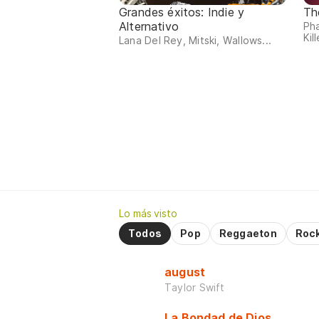
Grandes éxitos: Indie y
Th
Alternativo
Ph
Kill
Lana Del Rey, Mitski, Wallows...
Lo más visto
Todos
Pop
Reggaeton
Roc
august
Taylor Swift
La Bondad de Dios