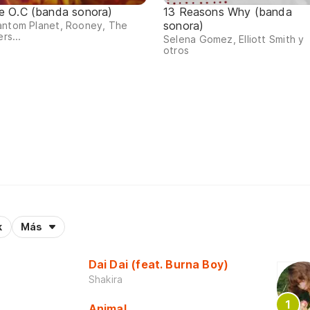
e O.C (banda sonora)
13 Reasons Why (banda
sonora)
antom Planet, Rooney, The
ers...
Selena Gomez, Elliott Smith y
otros
k
Más
Dai Dai (feat. Burna Boy)
Shakira
Animal