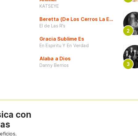
KATSEYE
Beretta (De Los Cerros La Escuela)
El de Las R's
Gracia Sublime Es
En Espiritu Y En Verdad
Alaba a Dios
Danny Berrios
sica con
vas
ficios.