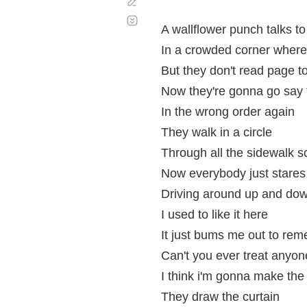
Corregir
Desplazamiento
automático
A wallflower punch talks to
In a crowded corner where
But they don't read page 
Now they're gonna go say
In the wrong order again
They walk in a circle
Through all the sidewalk s
Now everybody just stares
Driving around up and down
I used to like it here
It just bums me out to re
Can't you ever treat anyon
I think i'm gonna make th
They draw the curtain