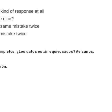
 kind of response at all
e nice?
e same mistake twice
mistake twice
ompletos.
¿Los datos están equivocados? Avísanos.
ión.