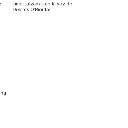
e
inmortalizadas en la voz de
Dolores O’Riordan
ing
w