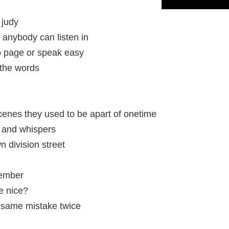
 judy
 anybody can listen in
to page or speak easy
 the words
cenes they used to be apart of onetime
 and whispers
 division street
member
e nice?
e same mistake twice