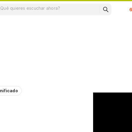
Su
nificado