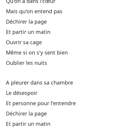
Qu'on a dans l'cœur
Mais qu'on entend pas
Déchirer la page
Es
Et partir un matin
Ouvrir sa cage
Qu
Même si on s'y sent bien
Qu
Oublier les nuits
Pe
A pleurer dans sa chambre
Ol
Le désespoir
Et personne pour l'entendre
Ll
Déchirer la page
A 
Et partir un matin