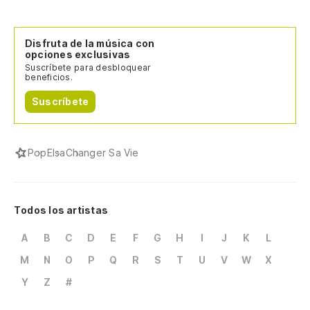
Disfruta de la música con
opciones exclusivas
Suscríbete para desbloquear
beneficios.
Suscríbete
Pop
Elsa
Changer Sa Vie
Todos los artistas
A
B
C
D
E
F
G
H
I
J
K
L
M
N
O
P
Q
R
S
T
U
V
W
X
Y
Z
#