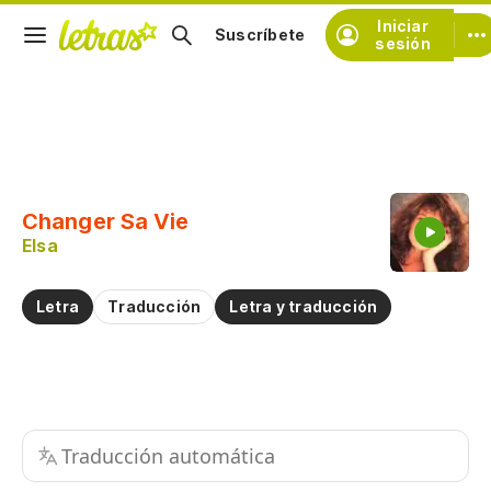
Iniciar
Suscríbete
sesión
Copiar fragmento
Copiar toda la letra
Changer Sa Vie
Practicar la pronunciación de
Elsa
Comentar sobre este fragmento
Letra
Traducción
Letra y traducción
Traducción automática