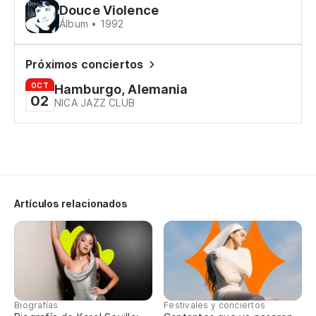
Douce Violence
Si
Álbum • 1992
Pe
Próximos conciertos
Ma
OCT
Hamburgo, Alemania
02
NICA JAZZ CLUB
Es
Qu
Qu
Artículos relacionados
Pe
Ra
Y 
Biografías
Festivales y conciertos