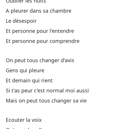
Oublier les nuits
Au
A pleurer dans sa chambre
Mê
Le désespoir
Et personne pour l'entendre
To
Et personne pour comprendre
On
De
On peut tous changer d'avis
Gens qui pleure
S'
Et demain qui rient
Y 
Si t'as peur c'est normal moi aussi
Mais on peut tous changer sa vie
A 
A 
Ecouter la voix