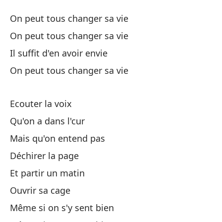
Ca
On peut tous changer sa vie
Ch
On peut tous changer sa vie
Il suffit d'en avoir envie
To
On peut tous changer sa vie
On
To
Ecouter la voix
On
Qu'on a dans l'cur
Mais qu'on entend pas
Só
Déchirer la page
To
Et partir un matin
On
Ouvrir sa cage
Même si on s'y sent bien