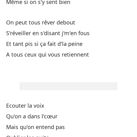
Es
Même si on s'y sent bien
Qu
On peut tous rêver debout
Qu
S'réveiller en s'disant j'm'en fous
Et tant pis si ça fait d'la peine
Pe
A tous ceux qui vous retiennent
Ra
Y 
Ab
Ecouter la voix
Qu'on a dans l'cœur
Au
Mais qu'on entend pas
Mê