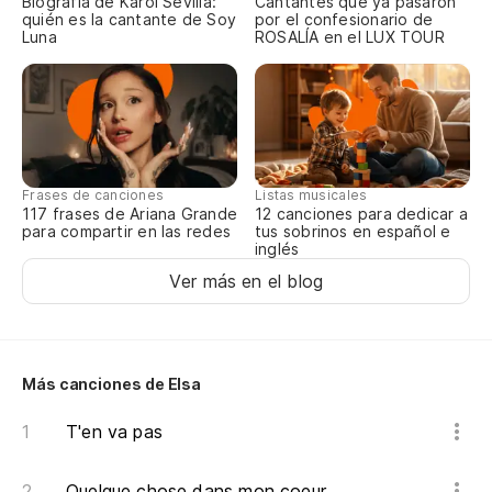
Biografía de Karol Sevilla:
Cantantes que ya pasaron
quién es la cantante de Soy
por el confesionario de
Luna
ROSALÍA en el LUX TOUR
Ab
Au
Mê
Frases de canciones
Listas musicales
Ol
117 frases de Ariana Grande
12 canciones para dedicar a
para compartir en las redes
tus sobrinos en español e
inglés
Ver más en el blog
Ll
A 
De
Más canciones de Elsa
T'en va pas
Y 
Quelque chose dans mon coeur