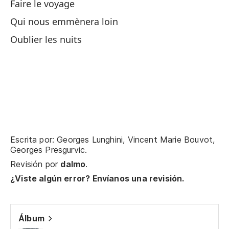
Faire le voyage
De
Qui nous emmènera loin
Y 
Oublier les nuits
Y 
Et
To
On
Escrita por: Georges Lunghini, Vincent Marie Bouvot,
Georges Presgurvic.
Ge
Revisión por
dalmo
.
¿Viste algún error? Envíanos una revisión.
Y 
Álbum
Si