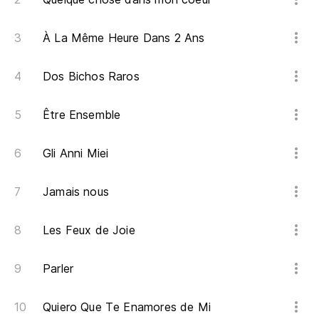
Ra
À La Même Heure Dans 2 Ans
Y 
Dos Bichos Raros
Ha
Être Ensemble
¿Q
Gli Anni Miei
Ol
Jamais nous
Les Feux de Joie
Parler
Quiero Que Te Enamores de Mi