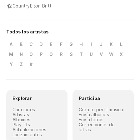
Country
Elton Britt
Todos los artistas
A
B
C
D
E
F
G
H
I
J
K
L
M
N
O
P
Q
R
S
T
U
V
W
X
Y
Z
#
Explorar
Participa
Canciones
Crea tu perfil musical
Artistas
Envía álbumes
Álbumes
Envía letras
Playlists
Correcciones de
Actualizaciones
letras
Lanzamientos