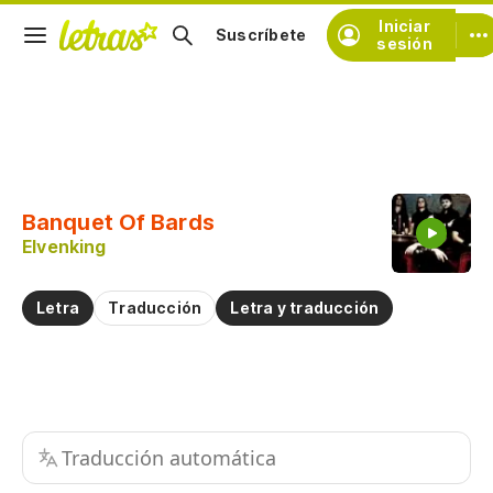
Iniciar
Suscríbete
sesión
Copiar fragmento
Copiar toda la letra
Banquet Of Bards
Practicar la pronunciación de
Elvenking
Comentar sobre este fragmento
Letra
Traducción
Letra y traducción
Traducción automática