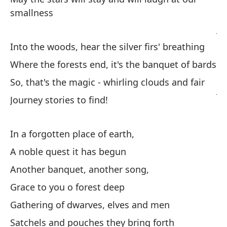
smallness
As
ju
Into the woods, hear the silver firs' breathing
So
Where the forests end, it's the banquet of bards
¡H
So, that's the magic - whirling clouds and fair
Jo
Journey stories to find!
In a forgotten place of earth,
A noble quest it has begun
Another banquet, another song,
Al
Grace to you o forest deep
nu
Gathering of dwarves, elves and men
So
Satchels and pouches they bring forth