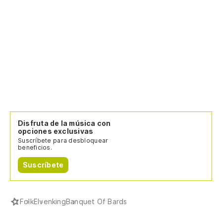
El
co
Th
Disfruta de la música con
opciones exclusivas
Suscríbete para desbloquear
beneficios.
Suscríbete
Folk
Elvenking
Banquet Of Bards