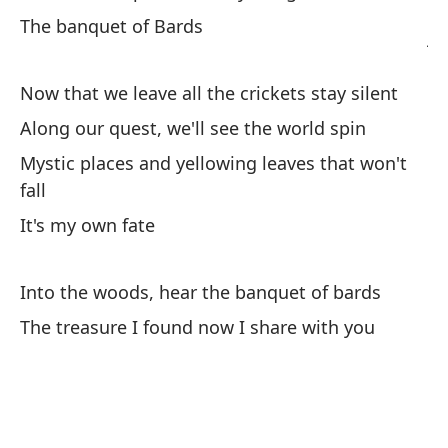
Ba
The banquet of Bards
ju
Ba
Now that we leave all the crickets stay silent
Ad
Along our quest, we'll see the world spin
Fa
Mystic places and yellowing leaves that won't
fall
La
It's my own fate
ah
Wi
Into the woods, hear the banquet of bards
The treasure I found now I share with you
Es
ha
He