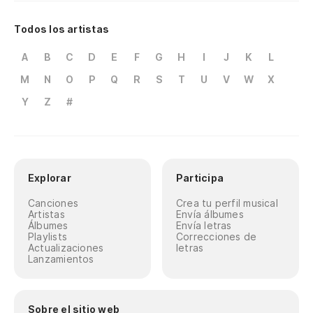
Todos los artistas
A
B
C
D
E
F
G
H
I
J
K
L
M
N
O
P
Q
R
S
T
U
V
W
X
Y
Z
#
Explorar
Participa
Canciones
Crea tu perfil musical
Artistas
Envía álbumes
Álbumes
Envía letras
Playlists
Correcciones de
Actualizaciones
letras
Lanzamientos
Sobre el sitio web