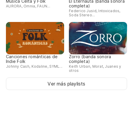
Música Celta y Folk
El Eternauta (banda sonora
No
completa)
AURORA, Omnia, FAUN...
Federico Jusid, Intoxicados,
Soda Stereo...
A 
mu
Al
Lu
Canciones románticas de
Zorro (banda sonora
ca
Indie Folk
completa)
Johnny Cash, Kodaline, SYML...
Keith Urban, Morat, Juanes y
otros
My
Ver más playlists
Es
En
In