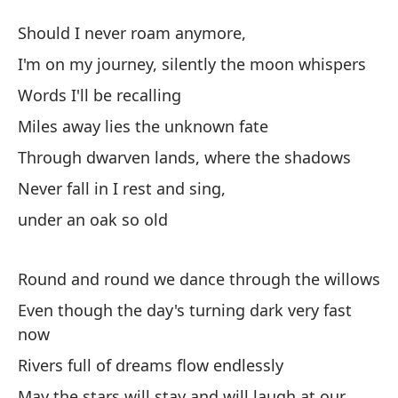
B
Should I never roam anymore,
B
I'm on my journey, silently the moon whispers
Words I'll be recalling
¿D
Miles away lies the unknown fate
Sh
Through dwarven lands, where the shadows
Es
Never fall in I rest and sing,
su
under an oak so old
I'
Round and round we dance through the willows
Pa
Even though the day's turning dark very fast
A 
now
de
Rivers full of dreams flow endlessly
Mi
May the stars will stay and will laugh at our