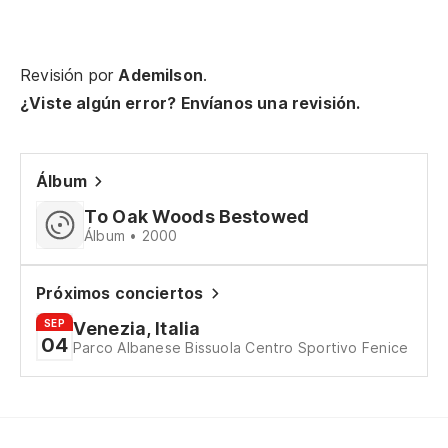
Ve
At
Revisión por
Ademilson
.
Ap
¿Viste algún error? Envíanos una revisión.
Le
Ya
Álbum
ah
To Oak Woods Bestowed
I 
Álbum • 2000
Próximos conciertos
Ro
SEP
Venezia, Italia
Ro
04
Parco Albanese Bissuola Centro Sportivo Fenice
Au
Ev