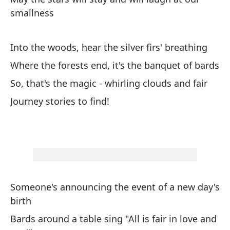
smallness
A 
Th
Into the woods, hear the silver firs' breathing
Nu
Where the forests end, it's the banquet of bards
Ne
So, that's the magic - whirling clouds and fair
Journey stories to find!
ba
Ro
Ro
Someone's announcing the event of a new day's
Au
birth
Ev
Bards around a table sing "All is fair in love and