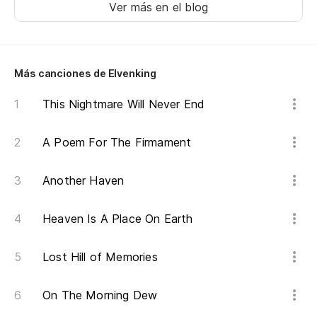
Ver más en el blog
As
ju
Más canciones de Elvenking
So
This Nightmare Will Never End
¡H
Jo
A Poem For The Firmament
Another Haven
En
In
Heaven Is A Place On Earth
Un
Lost Hill of Memories
A 
On The Morning Dew
Ot