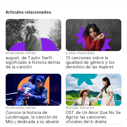
Rí
Artículos relacionados
in
Ri
Qu
p
Analizando letras
Listas musicales
Ma
august, de Taylor Swift:
13 canciones sobre la
significado e historia detrás
igualdad de género y los
de la canción
derechos de las mujeres
En
ab
In
Do
Analizando letras
Bandas sonoras
Conoce la historia de
OST de Un Amor Que No Se
ba
Luciérnagas, la canción de
Agota: las canciones
Milo j dedicada a su abuela
oficiales del k-drama
Wh