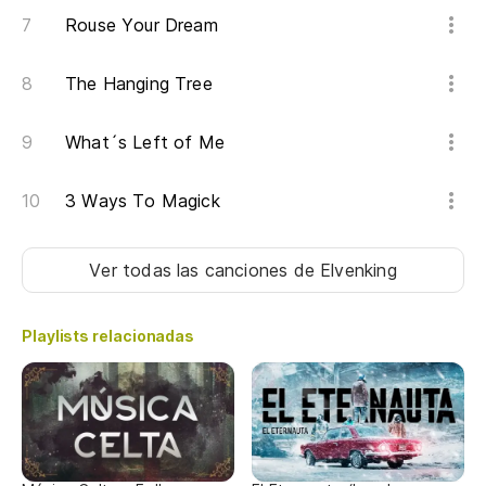
An
Rouse Your Dream
Gr
The Hanging Tree
Gr
What´s Left of Me
Re
3 Ways To Magick
Ga
Bo
Ver todas las canciones
de Elvenking
Sa
Playlists relacionadas
El
Ah
qu