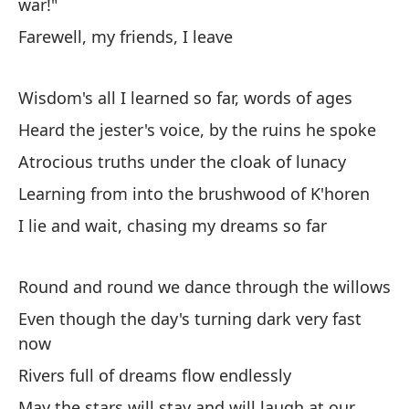
war!"
Rí
in
Farewell, my friends, I leave
Ri
Wisdom's all I learned so far, words of ages
Qu
Heard the jester's voice, by the ruins he spoke
p
Atrocious truths under the cloak of lunacy
Ma
Learning from into the brushwood of K'horen
I lie and wait, chasing my dreams so far
En
ab
Round and round we dance through the willows
In
Even though the day's turning dark very fast
Do
now
ba
Rivers full of dreams flow endlessly
Wh
May the stars will stay and will laugh at our