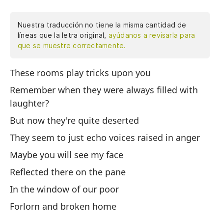
Nuestra traducción no tiene la misma cantidad de
líneas que la letra original,
ayúdanos a revisarla para
que se muestre correctamente.
These rooms play tricks upon you
Es
cu
Remember when they were always filled with
ah
laughter?
ec
But now they're quite deserted
ca
They seem to just echo voices raised in anger
nu
ca
Maybe you will see my face
ha
Reflected there on the pane
di
In the window of our poor
Es
¿R
Forlorn and broken home
ce