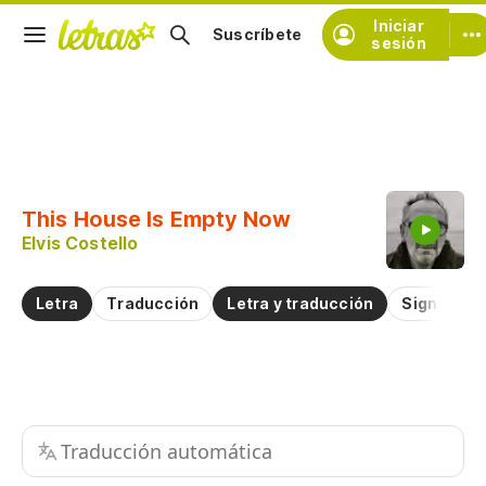
Iniciar
Suscríbete
sesión
Copiar fragmento
Copiar toda la letra
This House Is Empty Now
Practicar la pronunciación de
Elvis Costello
Comentar sobre este fragmento
Letra
Traducción
Letra y traducción
Significad
Traducción automática