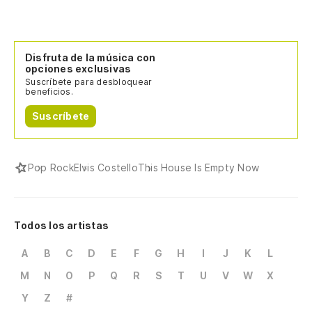
Disfruta de la música con
opciones exclusivas
Suscríbete para desbloquear
beneficios.
Suscríbete
Pop Rock
Elvis Costello
This House Is Empty Now
Todos los artistas
A
B
C
D
E
F
G
H
I
J
K
L
M
N
O
P
Q
R
S
T
U
V
W
X
Y
Z
#