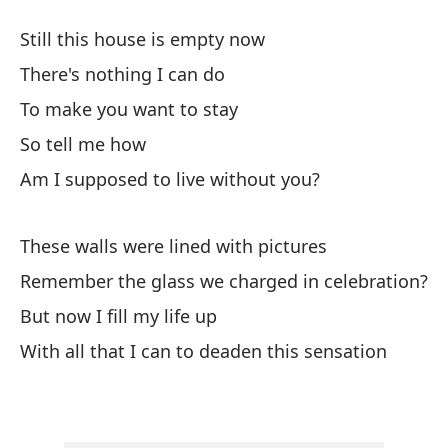
lo
Still this house is empty now
¿R
There's nothing I can do
pl
di
To make you want to stay
na
So tell me how
qu
Am I supposed to live without you?
a 
ol
¿L
These walls were lined with pictures
cu
Remember the glass we charged in celebration?
qu
But now I fill my life up
nu
fa
With all that I can to deaden this sensation
gu
es
vi