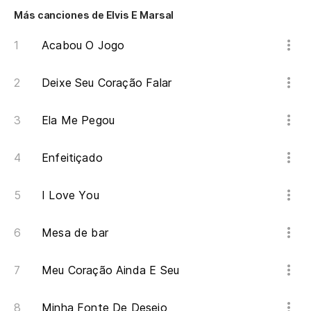
E 
Más canciones de Elvis E Marsal
De
Acabou O Jogo
La
Deixe Seu Coração Falar
De
Ela Me Pegou
La
Enfeitiçado
I Love You
Mesa de bar
Meu Coração Ainda E Seu
Minha Fonte De Desejo