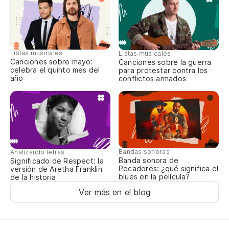
De
Pa
¿N
Listas musicales
Listas musicales
Canciones sobre mayo:
Canciones sobre la guerra
Nã
celebra el quinto mes del
para protestar contra los
año
conflictos armados
Me
Me
No
Bandas sonoras
Analizando letras
Banda sonora de
Significado de Respect: la
Pecadores: ¿qué significa el
versión de Aretha Franklin
De
blues en la película?
de la historia
Ver más en el blog
De
Y 