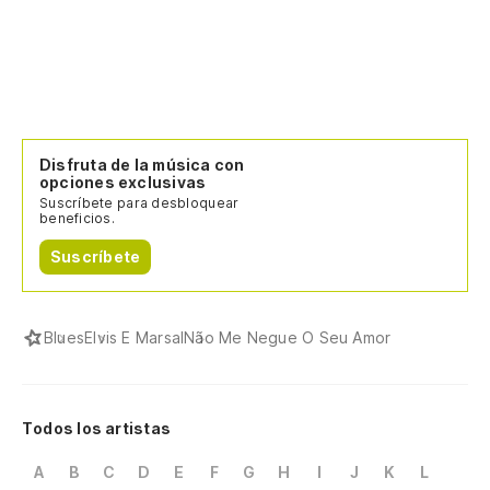
Disfruta de la música con
opciones exclusivas
Suscríbete para desbloquear
beneficios.
Suscríbete
Blues
Elvis E Marsal
Não Me Negue O Seu Amor
Todos los artistas
A
B
C
D
E
F
G
H
I
J
K
L