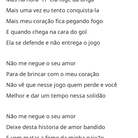
Mais uma vez eu tento conquista-la
Mais meu coração fica pegando fogo
E quando chega na cara do gol
Ela se defende e não entrega o jogo
Po
De
Não me negue o seu amor
Po
Para de brincar com o meu coração
Po
Não vê que nesse jogo quem perde e você
Melhor e dar um tempo nessa solidão
Pe
Ma
Não me negue o seu amor
Pe
Deixe desta historia de amor bandido
Ma
E vem matar a fome da minha paixão