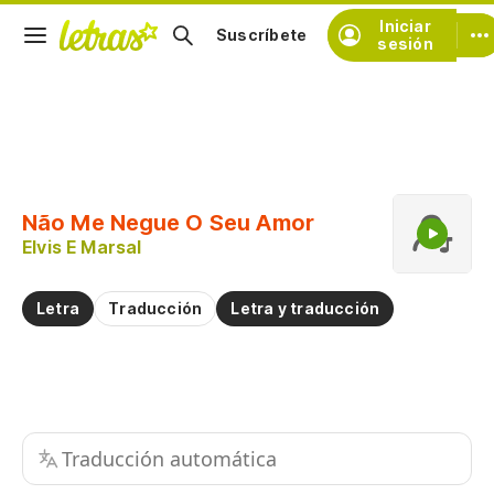
Iniciar
Suscríbete
sesión
Copiar fragmento
Copiar toda la letra
Não Me Negue O Seu Amor
Practicar la pronunciación de
Elvis E Marsal
Comentar sobre este fragmento
Letra
Traducción
Letra y traducción
Traducción automática