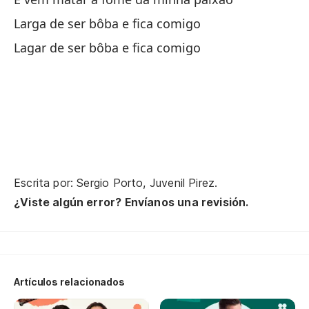
Larga de ser bôba e fica comigo
Un
Lagar de ser bôba e fica comigo
Ma
Pe
Ma
Y 
E 
Escrita por: Sergio Porto, Juvenil Pirez.
¿Viste algún error? Envíanos una revisión.
El
El
No
Artículos relacionados