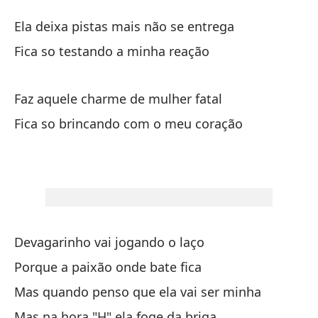
N
Ela deixa pistas mais não se entrega
N
Fica so testando a minha reação
El
Faz aquele charme de mulher fatal
El
Fica so brincando com o meu coração
So
Fi
Ha
Fa
Devagarinho vai jogando o laço
Porque a paixão onde bate fica
So
Mas quando penso que ela vai ser minha
Fi
Mas na hora "H" ela foge da briga