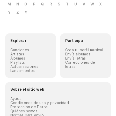
M
N
O
P
Q
R
S
T
U
V
W
X
Y
Z
#
Explorar
Participa
Canciones
Crea tu perfil musical
Artistas
Envía álbumes
Álbumes
Envía letras
Playlists
Correcciones de
Actualizaciones
letras
Lanzamientos
Sobre el sitio web
Ayuda
Condiciones de uso y privacidad
Protección de Datos
Quiénes somos
Normas para envío