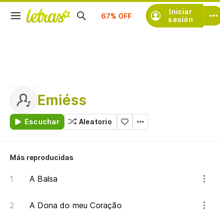
Suscríbete
Iniciar
sesión
Emiéss
Escuchar
Aleatorio
Más reproducidas
A Balsa
A Dona do meu Coração