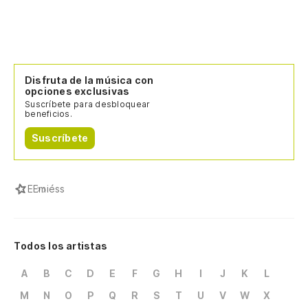
Disfruta de la música con
opciones exclusivas
Suscríbete para desbloquear
beneficios.
Suscríbete
E
Emiéss
Todos los artistas
A
B
C
D
E
F
G
H
I
J
K
L
M
N
O
P
Q
R
S
T
U
V
W
X