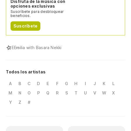
Disfruta de la música con
opciones exclusivas
Suscríbete para desbloquear
beneficios.
Suscríbete
E
Emilia with Basara Nekki
Todos los artistas
A
B
C
D
E
F
G
H
I
J
K
L
M
N
O
P
Q
R
S
T
U
V
W
X
Y
Z
#