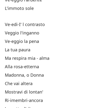
L'immoto sole
Es
Ve-edi-I' l contrasto
Re
Veggio l'inganno
Ve-eggio la pena
La
La tua paura
Ma respira mia - alma
Ri
Alla rosa-etterna
Madonna, o Donna
Ve
Che vai altera
Mostravi di lontan'
Ve
Ri-imembri-ancora
Ve