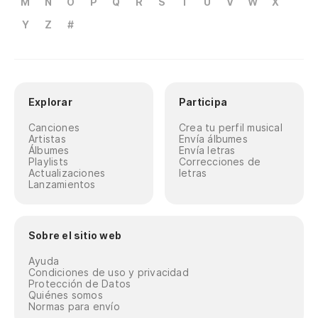
M
N
O
P
Q
R
S
T
U
V
W
X
Y
Z
#
Explorar
Participa
Canciones
Crea tu perfil musical
Artistas
Envía álbumes
Álbumes
Envía letras
Playlists
Correcciones de
Actualizaciones
letras
Lanzamientos
Sobre el sitio web
Ayuda
Condiciones de uso y privacidad
Protección de Datos
Quiénes somos
Normas para envío