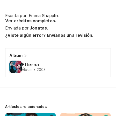
Ma
Escrita por: Emma Shapplin.
Ver créditos completos.
Es
Enviada por
Jonatas
.
¿Viste algún error? Envíanos una revisión.
Es
Re
Álbum
Etterna
Álbum • 2003
La
Ri
Mo
Artículos relacionados