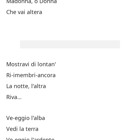
Madonna, o Donna
Ve
Che vai altera
Mi
Pe
Mostravi di lontan'
A 
Ri-imembri-ancora
La notte, l'altra
Ma
Riva…
Es
Ve-eggio l'alba
Vedi la terra
Ve-eggio l'ardente