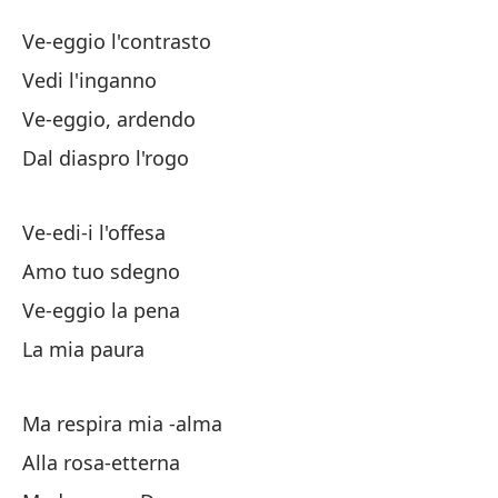
La
Ve-eggio l'contrasto
La
Vedi l'inganno
Ve-eggio, ardendo
Ve
Dal diaspro l'rogo
Ve
Ve-edi-i l'offesa
Ve
Amo tuo sdegno
Ve-eggio la pena
De
La mia paura
Ve
Ma respira mia -alma
Alla rosa-etterna
Me