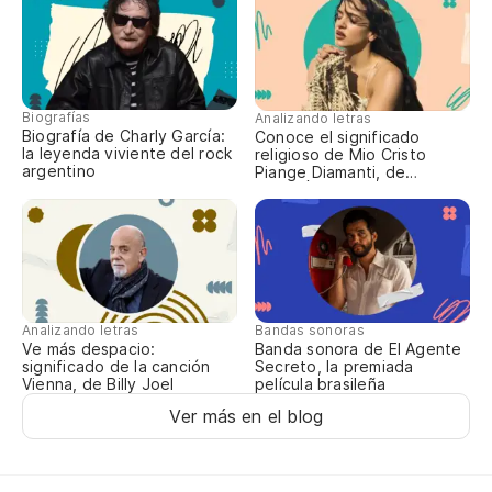
La
La
Biografías
Analizando letras
Biografía de Charly García:
Conoce el significado
E
la leyenda viviente del rock
religioso de Mio Cristo
argentino
Piange Diamanti, de
ROSALÍA
Re
La
Analizando letras
Bandas sonoras
Ve más despacio:
Banda sonora de El Agente
significado de la canción
Secreto, la premiada
Vienna, de Billy Joel
película brasileña
Ver más en el blog