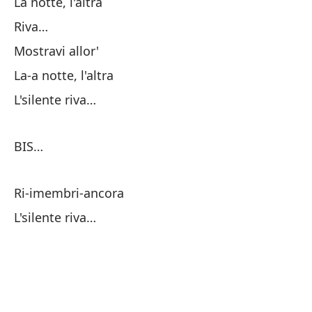
La notte, l'altra
Riva…
El
Mostravi allor'
La-a notte, l'altra
Ve
L'silente riva…
En
BIS…
Ve
Ri-imembri-ancora
Tu
L'silente riva…
Pe
A 