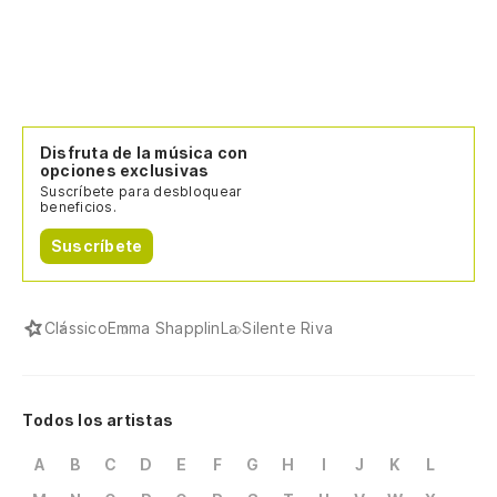
Disfruta de la música con
opciones exclusivas
Suscríbete para desbloquear
beneficios.
Suscríbete
Clássico
Emma Shapplin
La Silente Riva
Todos los artistas
A
B
C
D
E
F
G
H
I
J
K
L