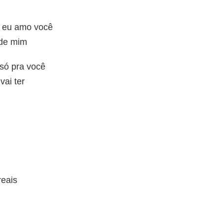
o eu amo você
 de mim
só pra você
ai ter
eais