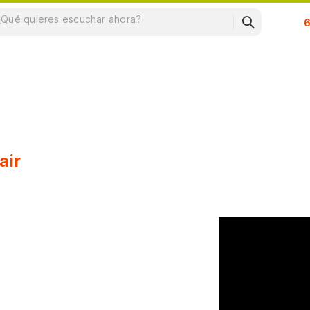
Su
air