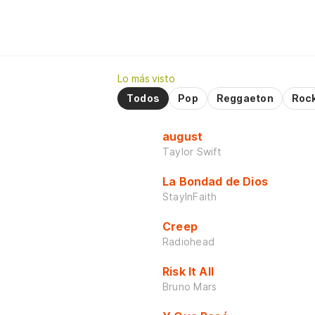
Lo más visto
Todos
Pop
Reggaeton
Roc
august
Taylor Swift
La Bondad de Dios
StayInFaith
Creep
Radiohead
Risk It All
Bruno Mars