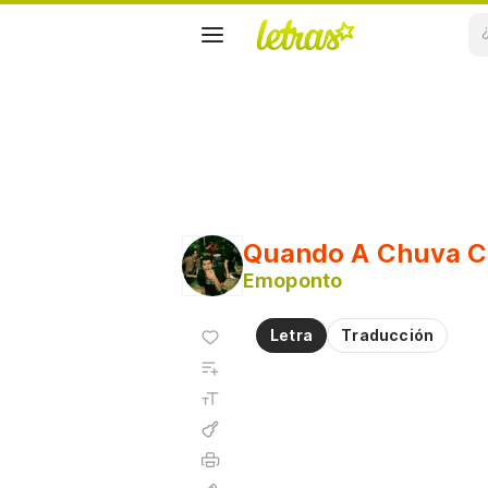
Quando A Chuva C
Emoponto
Agregar
Letra
Traducción
a
Agregar
favoritos
a
Tamaño
playlist
de la
fuente
Acordes
Imprimir