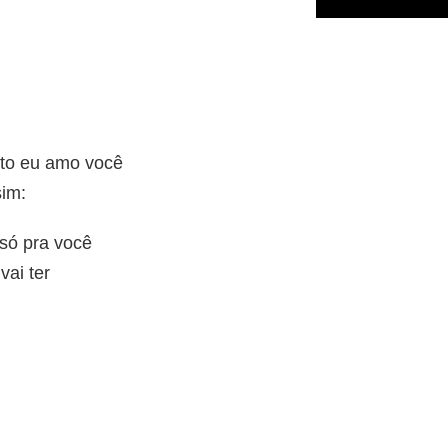
nto eu amo você
sim:
só pra você
ai ter