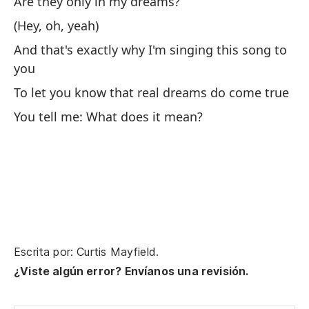
Are they only in my dreams?
(Hey, oh, yeah)
Su
And that's exactly why I'm singing this song to
Hi
you
C
To let you know that real dreams do come true
You tell me: What does it mean?
La
Pe
Escrita por: Curtis Mayfield.
Le
¿Viste algún error? Envíanos una revisión.
I'