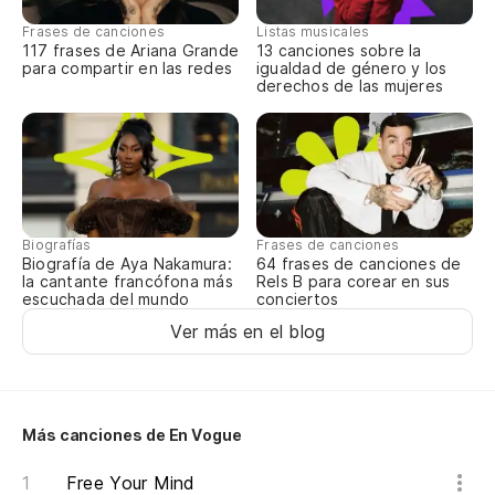
(¡
Frases de canciones
Listas musicales
117 frases de Ariana Grande
13 canciones sobre la
Y 
para compartir en las redes
igualdad de género y los
derechos de las mujeres
ca
An
Pa
ha
Biografías
Frases de canciones
To
Biografía de Aya Nakamura:
64 frases de canciones de
la cantante francófona más
Rels B para corear en sus
escuchada del mundo
conciertos
Tú
Ver más en el blog
Yo
Más canciones de En Vogue
Free Your Mind