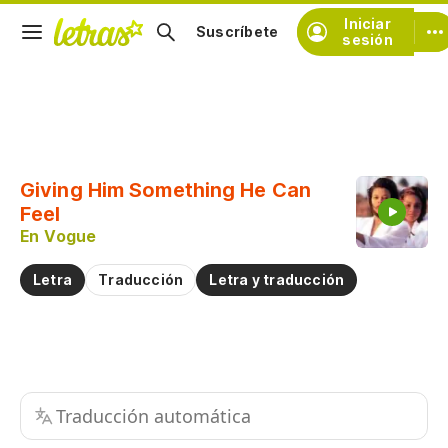
Iniciar
Suscríbete
sesión
Copiar fragmento
Copiar toda la letra
Giving Him Something He Can
Practicar la pronunciación de
Feel
En Vogue
Comentar sobre este fragmento
Letra
Traducción
Letra y traducción
Traducción automática