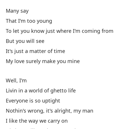
Dá
Many say
Gi
That I'm too young
To let you know just where I'm coming from
Mu
But you will see
Qu
It's just a matter of time
My love surely make you mine
Pa
To
Well, I'm
Livin in a world of ghetto life
Pe
Everyone is so uptight
Es
Nothin's wrong, it's alright, my man
It
I like the way we carry on