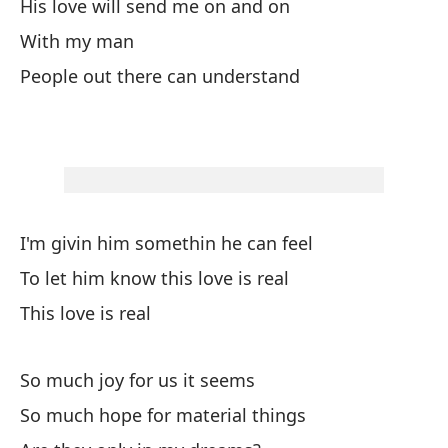
His love will send me on and on
Mi
With my man
My
People out there can understand
Bi
Vi
Li
I'm givin him somethin he can feel
To
To let him know this love is real
This love is real
Na
No
So much joy for us it seems
Me
So much hope for material things
I 