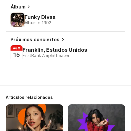
Álbum
Pa
Funky Divas
To
Álbum • 1992
Es
Próximos conciertos
AGO
Franklin, Estados Unidos
15
Ta
FirstBank Amphitheater
So
Ta
So
Artículos relacionados
¿E
Ar