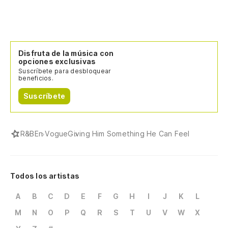
Disfruta de la música con
opciones exclusivas
Suscríbete para desbloquear
beneficios.
Suscríbete
R&B
En Vogue
Giving Him Something He Can Feel
Todos los artistas
A
B
C
D
E
F
G
H
I
J
K
L
M
N
O
P
Q
R
S
T
U
V
W
X