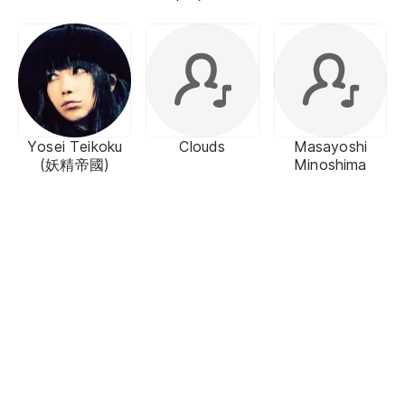
Yosei Teikoku
Clouds
Masayoshi
(妖精帝國)
Minoshima