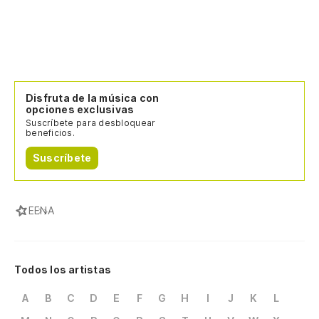
Disfruta de la música con
opciones exclusivas
Suscríbete para desbloquear
beneficios.
Suscríbete
E
ENA
Todos los artistas
A
B
C
D
E
F
G
H
I
J
K
L