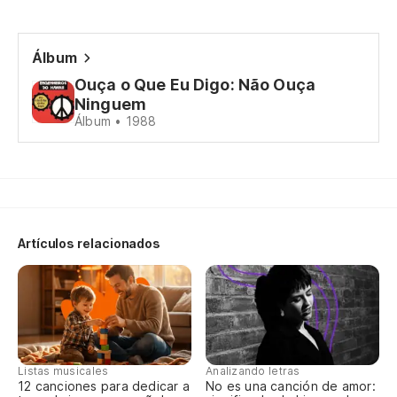
No
sa
Álbum
Nã
Ouça o Que Eu Digo: Não Ouça
Ah
Ninguem
Álbum • 1988
Mu
Po
ha
Artículos relacionados
Pr
Es
Fo
Listas musicales
Analizando letras
Si
12 canciones para dedicar a
No es una canción de amor: