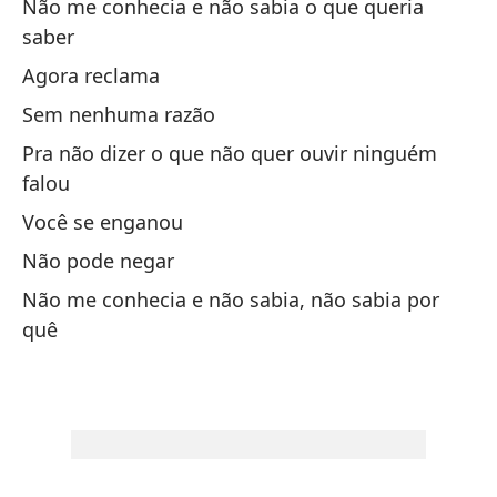
Não me conhecia e não sabia o que queria
¿A
saber
Agora reclama
Na
Sem nenhuma razão
Ni
Pra não dizer o que não quer ouvir ninguém
falou
Na
Você se enganou
Ni
Não pode negar
Co
Não me conhecia e não sabia, não sabia por
quê
Ti
No
sa