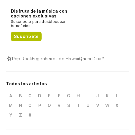
Disfruta de la música con
opciones exclusivas
Suscríbete para desbloquear
beneficios.
Suscríbete
Pop Rock
Engenheiros do Hawaii
Quem Diria?
Todos los artistas
A
B
C
D
E
F
G
H
I
J
K
L
M
N
O
P
Q
R
S
T
U
V
W
X
Y
Z
#