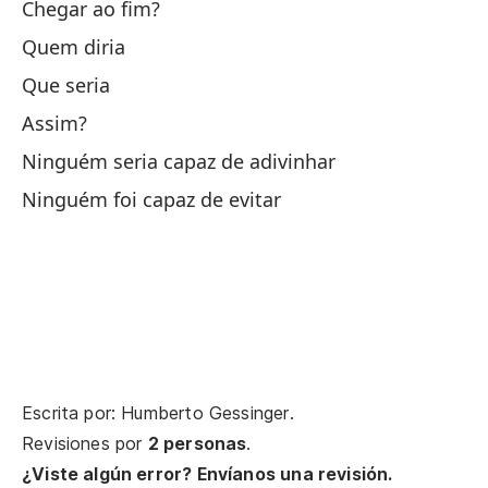
Chegar ao fim?
Es
Quem diria
Que seria
¿A
Assim?
Na
Ninguém seria capaz de adivinhar
Ninguém foi capaz de evitar
Ni
Na
Ni
Te
Escrita por: Humberto Gessinger.
Er
Revisiones por
2 personas
.
¿Viste algún error? Envíanos una revisión.