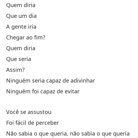
Nã
Quem diria
Que um dia
Ah
A gente iria
Si
Chegar ao fim?
Quem diria
Po
Que seria
ha
Assim?
Pr
Ninguém seria capaz de adivinhar
Co
Ninguém foi capaz de evitar
No
Você se assustou
Foi fácil de perceber
No
q
Não sabia o que queria, não sabia o que queria