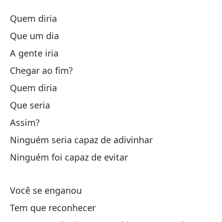
¿Q
Quem diria
Q
Que um dia
A gente iria
¿Q
Chegar ao fim?
Qu
Quem diria
Que seria
No
Assim?
Ninguém seria capaz de adivinhar
¿L
Ninguém foi capaz de evitar
¿Q
Você se enganou
Es
Tem que reconhecer