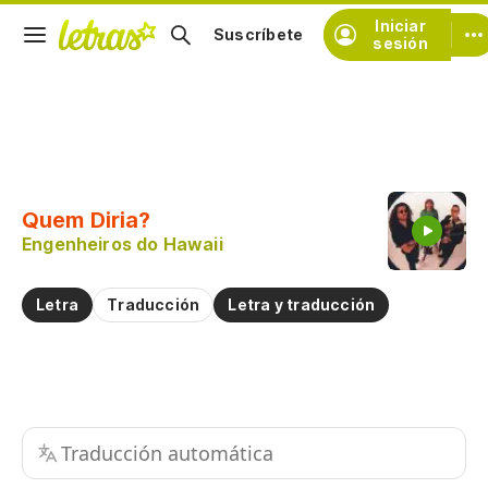
Iniciar
Suscríbete
sesión
Copiar fragmento
Copiar toda la letra
Quem Diria?
Practicar la pronunciación de
Engenheiros do Hawaii
Comentar sobre este fragmento
Letra
Traducción
Letra y traducción
Traducción automática