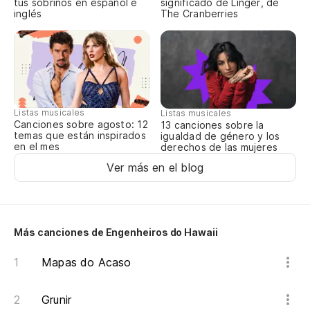
tus sobrinos en español e
significado de Linger, de
inglés
The Cranberries
(d
(s
Si
Listas musicales
Listas musicales
Canciones sobre agosto: 12
13 canciones sobre la
temas que están inspirados
igualdad de género y los
¿Q
en el mes
derechos de las mujeres
Ver más en el blog
Qu
No
Más canciones de Engenheiros do Hawaii
Mapas do Acaso
¿L
Grunir
¿Q