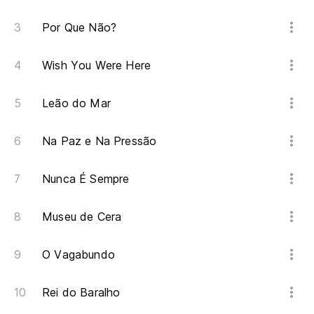
Por Que Não?
Es
Wish You Were Here
¿A
Leão do Mar
Na
Na Paz e Na Pressão
Ni
Na
Nunca É Sempre
Ni
Museu de Cera
O Vagabundo
Rei do Baralho