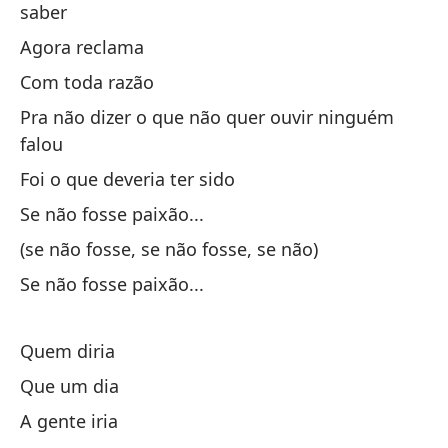
saber
Nã
Agora reclama
Com toda razão
Pra não dizer o que não quer ouvir ninguém
falou
Foi o que deveria ter sido
¿Q
Se não fosse paixão...
Qu
(se não fosse, se não fosse, se não)
Se não fosse paixão...
No
Quem diria
¿L
Que um dia
¿Q
A gente iria