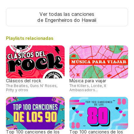
qu
Um
Ver todas las canciones
de Engenheiros do Hawaii
pa
La
Playlists relacionadas
(E
Clásicos del rock
Música para viajar
The Beatles, Guns N' Roses,
The Killers, Lorde, X
Pitty y otros
Ambassadors...
Top 100 canciones de los
Top 100 canciones de los