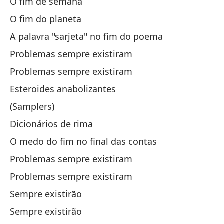
O fim de semana
No
O fim do planeta
Ni
A palavra "sarjeta" no fim do poema
Problemas sempre existiram
No
Problemas sempre existiram
Nã
Esteroides anabolizantes
Qu
(Samplers)
Dicionários de rima
Qu
O medo do fim no final das contas
Problemas sempre existiram
El
Problemas sempre existiram
Sempre existirão
El
Sempre existirão