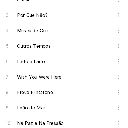
As
So
Por Que Não?
Museu de Cera
Ar
Outros Tempos
Se
Lado a Lado
Má
Wish You Were Here
Un
Freud Flintstone
Un
Leão do Mar
Um
Na Paz e Na Pressão
U