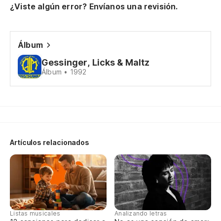
¿Viste algún error? Envíanos una revisión.
De
Si
Álbum
Fa
Gessinger, Licks & Maltz
Álbum • 1992
¿P
Po
¿P
Artículos relacionados
Po
Na
Cu
Listas musicales
Analizando letras