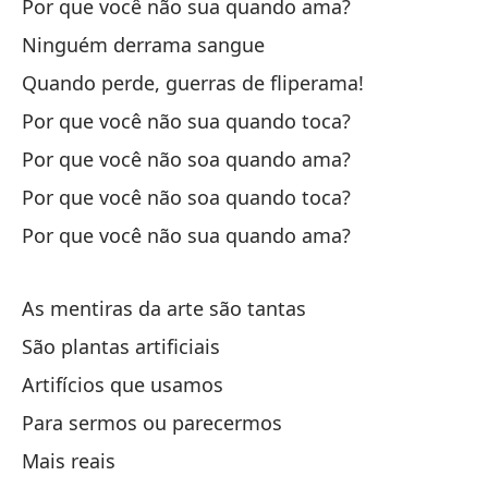
El
Por que você não sua quando ama?
O 
Ninguém derrama sangue
Quando perde, guerras de fliperama!
Lo
Por que você não sua quando toca?
Pr
Por que você não soa quando ama?
Lo
Por que você não soa quando toca?
Pr
Por que você não sua quando ama?
Si
As mentiras da arte são tantas
Si
São plantas artificiais
Artifícios que usamos
Si
Para sermos ou parecermos
Mais reais