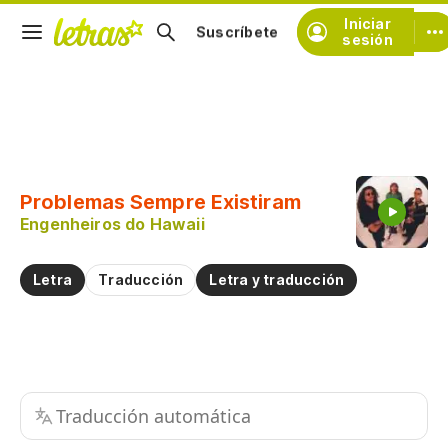
Iniciar
Suscríbete
sesión
Copiar fragmento
Copiar toda la letra
Problemas Sempre Existiram
Practicar la pronunciación de
Engenheiros do Hawaii
Comentar sobre este fragmento
Letra
Traducción
Letra y traducción
Traducción automática