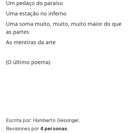
Um pedaço do paraíso
Uma estação no inferno
Uma soma muito, muito, muito maior do que
La
as partes
A 
As mentiras da arte
Si
(O último poema)
Fa
De
De
La
A 
Escrita por: Humberto Gessinger.
Revisiones por
4 personas
.
De