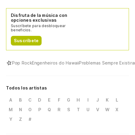
Disfruta de la música con
opciones exclusivas
Suscríbete para desbloquear
beneficios.
Suscríbete
Pop Rock
Engenheiros do Hawaii
Problemas Sempre Existir
Todos los artistas
A
B
C
D
E
F
G
H
I
J
K
L
M
N
O
P
Q
R
S
T
U
V
W
X
Y
Z
#