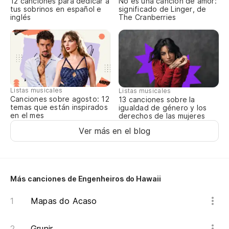
12 canciones para dedicar a
No es una canción de amor:
Qu
tus sobrinos en español e
significado de Linger, de
inglés
The Cranberries
¿P
Po
¿P
Po
Listas musicales
Listas musicales
Canciones sobre agosto: 12
13 canciones sobre la
temas que están inspirados
igualdad de género y los
¿P
en el mes
derechos de las mujeres
Ver más en el blog
Po
¿P
Po
Más canciones de Engenheiros do Hawaii
Mapas do Acaso
La
Grunir