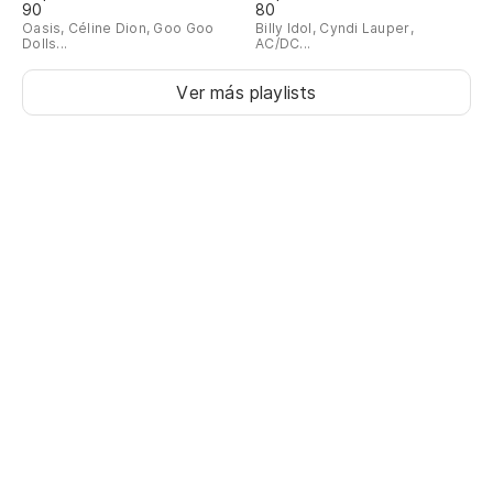
90
80
Oasis, Céline Dion, Goo Goo
Billy Idol, Cyndi Lauper,
Dolls...
AC/DC...
Ver más playlists