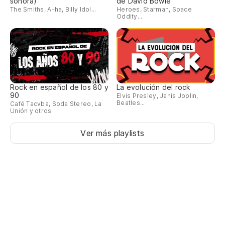
sonora)
de David Bowie
The Smiths, A-ha, Billy Idol...
Heroes, Starman, Space
Oddity...
Rock en español de los 80 y
La evolución del rock
90
Elvis Presley, Janis Joplin,
Beatles...
Café Tacvba, Soda Stereo, La
Unión y otros
Ver más playlists