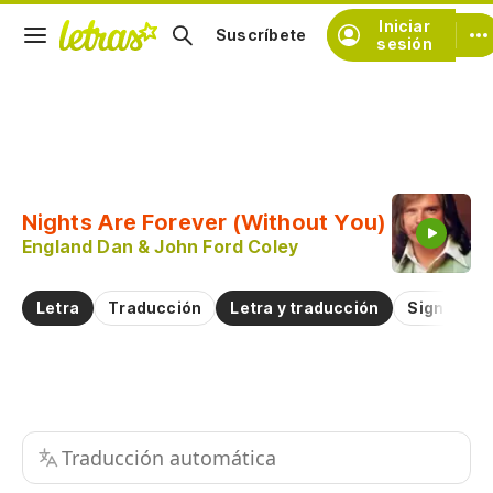
Iniciar
Suscríbete
sesión
Copiar fragmento
Copiar toda la letra
Nights Are Forever (Without You)
Practicar la pronunciación de
England Dan & John Ford Coley
Comentar sobre este fragmento
Letra
Traducción
Letra y traducción
Significad
Traducción automática