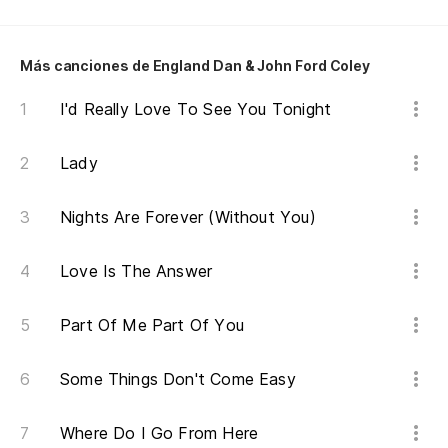
Wa
Más canciones de England Dan & John Ford Coley
No
I'd Really Love To See You Tonight
I 
Lady
La
Ni
Nights Are Forever (Without You)
La
Love Is The Answer
Ni
Part Of Me Part Of You
La
Ni
Some Things Don't Come Easy
Where Do I Go From Here