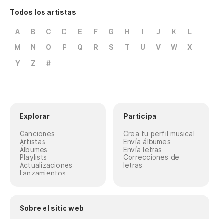
Todos los artistas
A
B
C
D
E
F
G
H
I
J
K
L
M
N
O
P
Q
R
S
T
U
V
W
X
Y
Z
#
Explorar
Participa
Canciones
Crea tu perfil musical
Artistas
Envía álbumes
Álbumes
Envía letras
Playlists
Correcciones de
Actualizaciones
letras
Lanzamientos
Sobre el sitio web