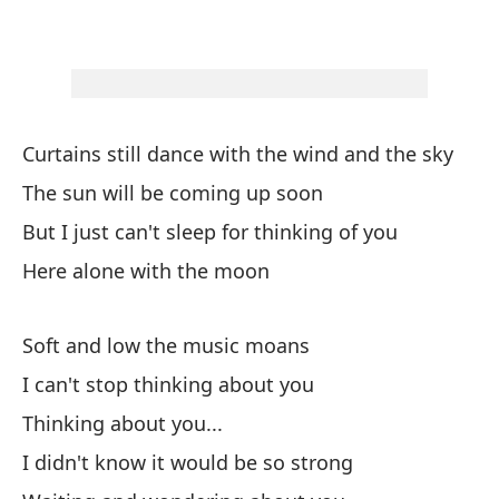
Su
So
No
I 
Curtains still dance with the wind and the sky
Pe
The sun will be coming up soon
But I just can't sleep for thinking of you
No
Here alone with the moon
I 
Soft and low the music moans
Es
I can't stop thinking about you
Wa
Thinking about you...
No
I didn't know it would be so strong
I 