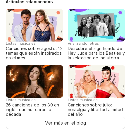
Bu
Artículos relacionados
Aq
Su
Listas musicales
Analizando letras
So
Canciones sobre agosto: 12
Descubre el significado de
temas que están inspirados
Hey Jude para los Beatles y
en el mes
la selección de Inglaterra
No
I 
Pe
Listas musicales
Listas musicales
No
Canciones sobre julio:
26 canciones de los 80 en
nostalgia y libertad a mitad
inglés que marcaron la
del año
década
I 
Ver más en el blog
Es