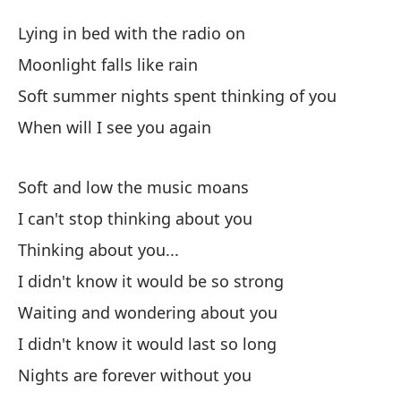
La
Lying in bed with the radio on
Ni
Moonlight falls like rain
Soft summer nights spent thinking of you
Tu
When will I see you again
Ly
La
Soft and low the music moans
Mo
I can't stop thinking about you
Thinking about you...
No
I didn't know it would be so strong
So
Waiting and wondering about you
¿C
I didn't know it would last so long
Nights are forever without you