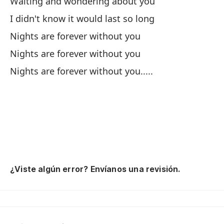
Waiting and wondering about you
I didn't know it would last so long
La
Nights are forever without you
Ni
Nights are forever without you
Nights are forever without you.....
Co
Cu
Pr
¿Viste algún error? Envíanos una revisión.
Th
Pe