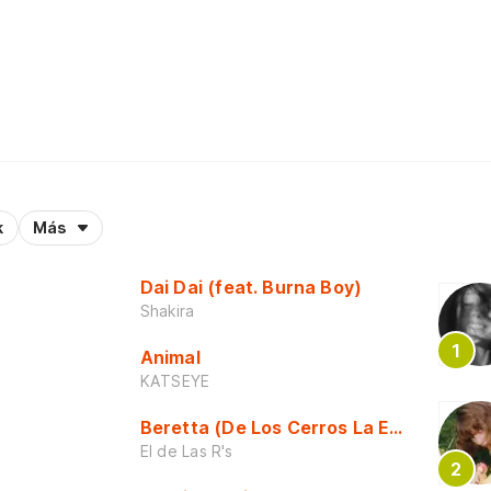
k
Más
Dai Dai (feat. Burna Boy)
Shakira
Animal
KATSEYE
Beretta (De Los Cerros La Escuela)
El de Las R's