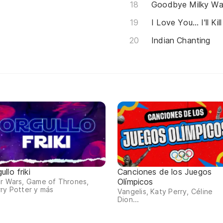
Goodbye Milky W
I Love You... I'll Kil
Indian Chanting
ullo friki
Canciones de los Juegos
Olímpicos
r Wars, Game of Thrones,
ry Potter y más
Vangelis, Katy Perry, Céline
Dion...