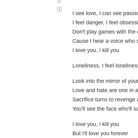
Corregir
Desplazamiento
automático
I see love, I can see passi
I feel danger, I feel obsess
Don't play games with the
Cause I hear a voice who 
I love you, I kill you
Loneliness, I feel loneline
Look into the mirror of you
Love and hate are one in a
Sacrifice turns to revenge
You'll see the face who'll s
I love you, I kill you
But I'll love you forever