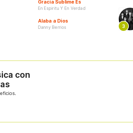
Gracia Sublime Es
En Espiritu Y En Verdad
Alaba a Dios
Danny Berrios
sica con
vas
ficios.