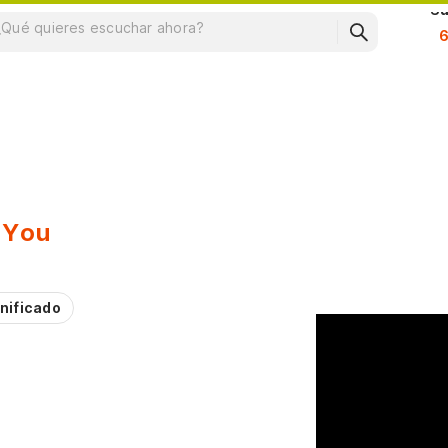
Su
l You
nificado