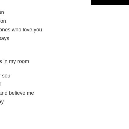
on
ion
 ones who love you
says
ss in my room
r soul
ll
 and believe me
ay