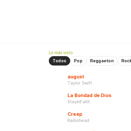
Lo más visto
Todos
Pop
Reggaeton
Roc
august
Taylor Swift
La Bondad de Dios
StayInFaith
Creep
Radiohead