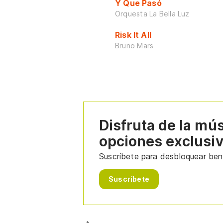
Y Que Pasó
Orquesta La Bella Luz
Risk It All
Bruno Mars
Disfruta de la mú
opciones exclusi
Suscríbete para desbloquear bene
Suscríbete