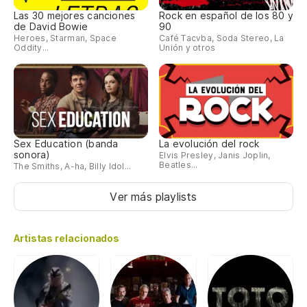
Las 30 mejores canciones
Rock en español de los 80 y
de David Bowie
90
Heroes, Starman, Space
Café Tacvba, Soda Stereo, La
Oddity...
Unión y otros
Sex Education (banda
La evolución del rock
sonora)
Elvis Presley, Janis Joplin,
Beatles...
The Smiths, A-ha, Billy Idol...
Ver más playlists
Artistas relacionados