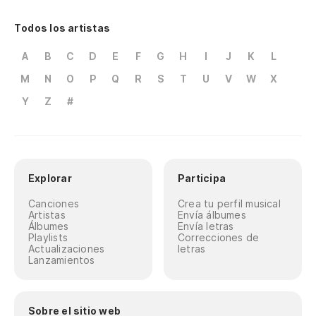
Todos los artistas
A
B
C
D
E
F
G
H
I
J
K
L
M
N
O
P
Q
R
S
T
U
V
W
X
Y
Z
#
Explorar
Participa
Canciones
Crea tu perfil musical
Artistas
Envía álbumes
Álbumes
Envía letras
Playlists
Correcciones de
Actualizaciones
letras
Lanzamientos
Sobre el sitio web