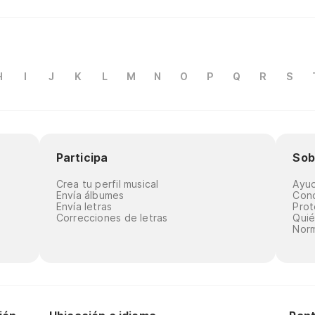
H
I
J
K
L
M
N
O
P
Q
R
S
Participa
Sob
Crea tu perfil musical
Ayu
Envía álbumes
Cond
Envía letras
Prot
Correcciones de letras
Qui
Norm