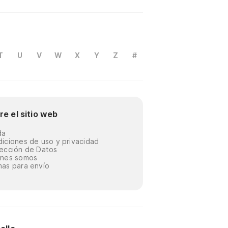
T
U
V
W
X
Y
Z
#
re el sitio web
da
iciones de uso y privacidad
ección de Datos
énes somos
as para envío