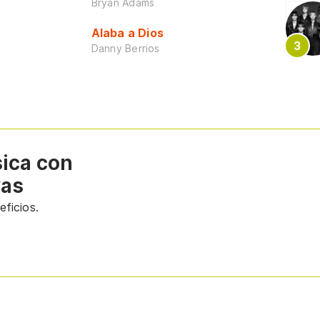
Bryan Adams
Alaba a Dios
Danny Berrios
sica con
vas
ficios.