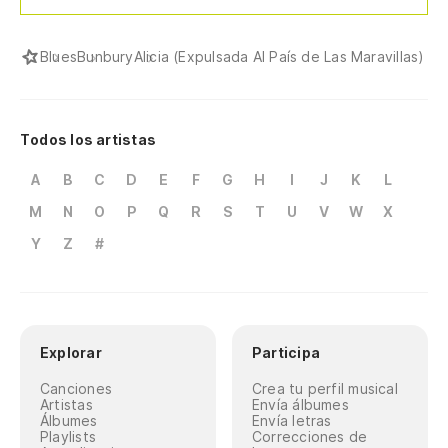
Blues
Bunbury
Alicia (Expulsada Al País de Las Maravillas)
Todos los artistas
A
B
C
D
E
F
G
H
I
J
K
L
M
N
O
P
Q
R
S
T
U
V
W
X
Y
Z
#
Explorar
Participa
Canciones
Crea tu perfil musical
Artistas
Envía álbumes
Álbumes
Envía letras
Playlists
Correcciones de