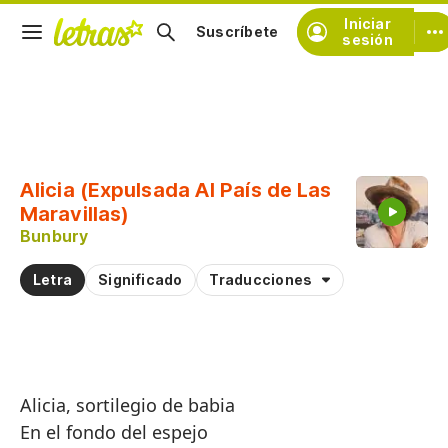
Iniciar
Suscríbete
sesión
Copiar fragmento
Copiar toda la letra
Alicia (Expulsada Al País de Las
Practicar la pronunciación de
Maravillas)
Bunbury
Comentar sobre este fragmento
Letra
Significado
Traducciones
Alicia, sortilegio de babia
En el fondo del espejo