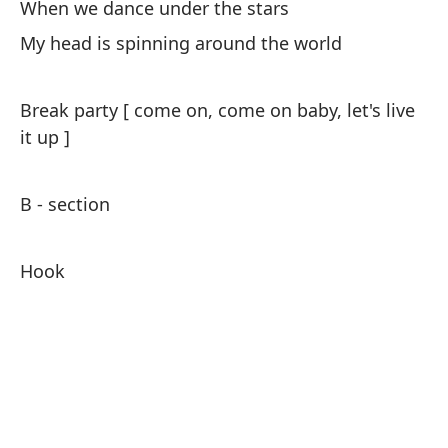
When we dance under the stars
Cu
My head is spinning around the world
Mi
Break party [ come on, come on baby, let's live
Ru
it up ]
di
B - section
Se
Hook
Es