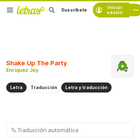
Iniciar
Suscríbete
sesión
Copiar fragmento
Copiar toda la letra
Shake Up The Party
Practicar la pronunciación de
Enriquez Joy
Comentar sobre este fragmento
Letra
Traducción
Letra y traducción
Traducción automática