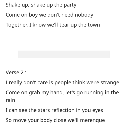
Shake up, shake up the party
Ag
Come on boy we don't need nobody
Va
Together, I know we'll tear up the town
Ju
Verse 2 :
Ve
I really don't care is people think we're strange
Re
qu
Come on grab my hand, let's go running in the
rain
Ve
ll
I can see the stars reflection in you eyes
Pu
So move your body close we'll merenque
As