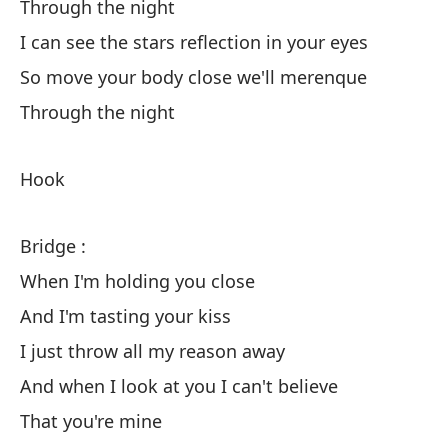
Through the night
m
I can see the stars reflection in your eyes
To
So move your body close we'll merenque
Pu
Through the night
As
m
Hook
To
Bridge :
Pu
When I'm holding you close
Cu
And I'm tasting your kiss
Y 
I just throw all my reason away
Si
And when I look at you I can't believe
Y 
That you're mine
Qu