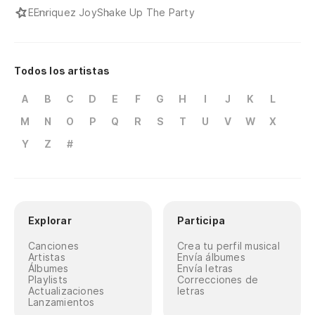
E
Enriquez Joy
Shake Up The Party
Todos los artistas
A
B
C
D
E
F
G
H
I
J
K
L
M
N
O
P
Q
R
S
T
U
V
W
X
Y
Z
#
Explorar
Participa
Canciones
Crea tu perfil musical
Artistas
Envía álbumes
Álbumes
Envía letras
Playlists
Correcciones de
Actualizaciones
letras
Lanzamientos