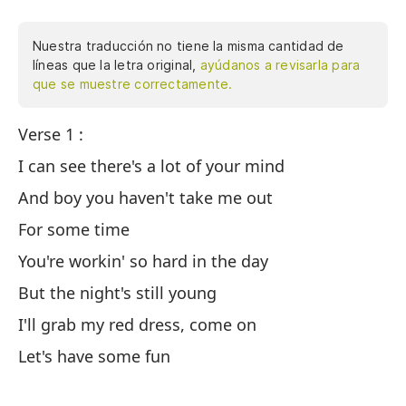
Nuestra traducción no tiene la misma cantidad de
líneas que la letra original,
ayúdanos a revisarla para
que se muestre correctamente.
Verse 1 :
Ve
I can see there's a lot of your mind
Pu
And boy you haven't take me out
Y 
For some time
A 
You're workin' so hard in the day
Es
But the night's still young
Pe
I'll grab my red dress, come on
Me
Let's have some fun
A 