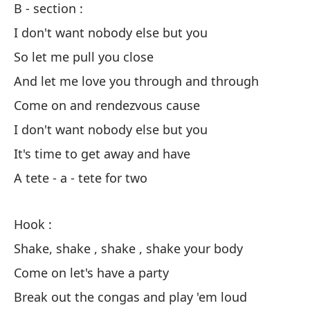
B - section :
Se
I don't want nobody else but you
No
So let me pull you close
As
And let me love you through and through
Y 
Come on and rendezvous cause
Va
I don't want nobody else but you
No
It's time to get away and have
Es
A tete - a - tete for two
Un
Hook :
Es
Shake, shake , shake , shake your body
Ag
Come on let's have a party
Va
Break out the congas and play 'em loud
Sa