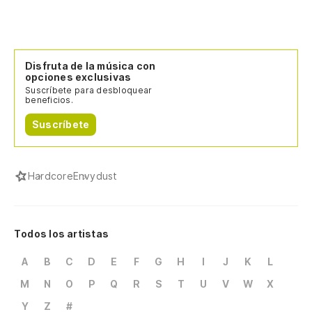
Disfruta de la música con
opciones exclusivas
Suscríbete para desbloquear
beneficios.
Suscríbete
Hardcore
Envydust
Todos los artistas
A
B
C
D
E
F
G
H
I
J
K
L
M
N
O
P
Q
R
S
T
U
V
W
X
Y
Z
#