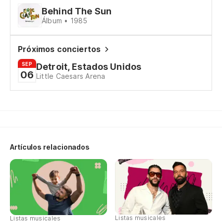
Behind The Sun
Y 
Álbum • 1985
An
Próximos conciertos
En
SEP
Detroit, Estados Unidos
06
Little Caesars Arena
Es
Ar
Mo
Artículos relacionados
Listas musicales
Listas musicales