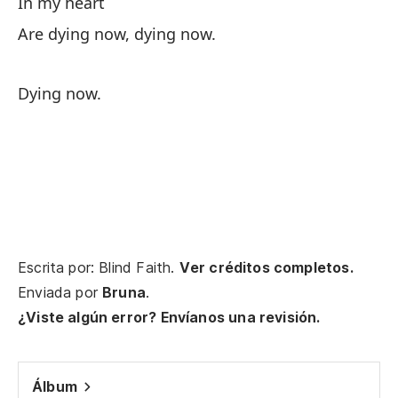
In my heart
Ve
Are dying now, dying now.
I 
Dying now.
El
Sh
Pe
m
Bu
Escrita por: Blind Faith.
Ver créditos completos.
El
Enviada por
Bruna
.
Th
¿Viste algún error? Envíanos una revisión.
Y 
Álbum