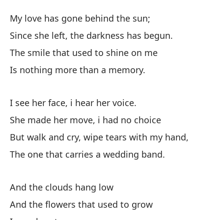
De
My love has gone behind the sun;
B
Since she left, the darkness has begun.
The smile that used to shine on me
Mi
Is nothing more than a memory.
My
De
I see her face, i hear her voice.
Si
She made her move, i had no choice
But walk and cry, wipe tears with my hand,
La
The one that carries a wedding band.
Th
No
And the clouds hang low
Is
And the flowers that used to grow