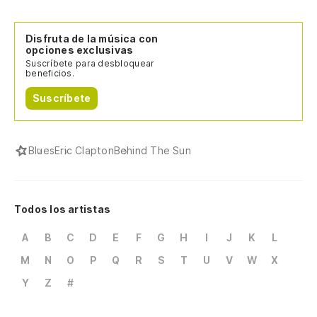
Disfruta de la música con
opciones exclusivas
Suscríbete para desbloquear
beneficios.
Suscríbete
Blues
Eric Clapton
Behind The Sun
Todos los artistas
A
B
C
D
E
F
G
H
I
J
K
L
M
N
O
P
Q
R
S
T
U
V
W
X
Y
Z
#