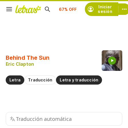
Iniciar
Suscríbete
sesión
Copiar fragmento
Copiar toda la letra
Behind The Sun
Practicar la pronunciación de
Eric Clapton
Comentar sobre este fragmento
Letra
Traducción
Letra y traducción
Traducción automática