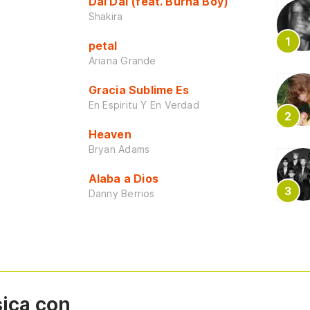
Dai Dai (feat. Burna Boy)
Shakira
petal
Ariana Grande
Gracia Sublime Es
En Espiritu Y En Verdad
Heaven
Bryan Adams
Alaba a Dios
Danny Berrios
sica con