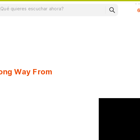
Su
ong Way From