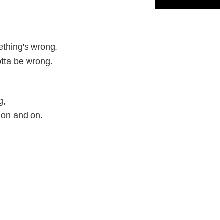
ething's wrong.
tta be wrong.
g,
g on and on.