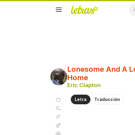
Lonesome And A L
Home
Eric Clapton
Agregar
Letra
Traducción
a
Agregar
favoritos
a
Tamaño
playlist
de la
fuente
Acordes
Imprimir