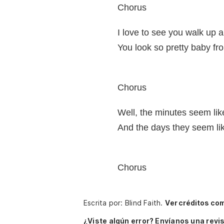
Chorus
I love to see you walk up 
You look so pretty baby fr
Chorus
Well, the minutes seem lik
And the days they seem li
Chorus
Escrita por: Blind Faith.
Ver créditos co
¿Viste algún error? Envíanos una revis