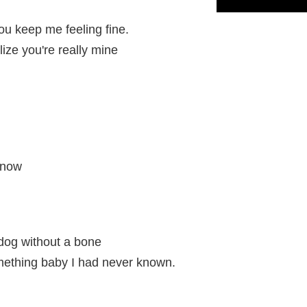
ou keep me feeling fine.
lize you're really mine
know
 dog without a bone
ething baby I had never known.