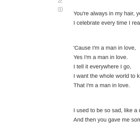
Corregir
Desplazamiento
automático
You're always in my hair, y
I celebrate every time I rea
'Cause I'm a man in love,
Yes I'm a man in love.
I tell it everywhere I go,
I want the whole world to 
That I'm a man in love.
I used to be so sad, like a
And then you gave me som