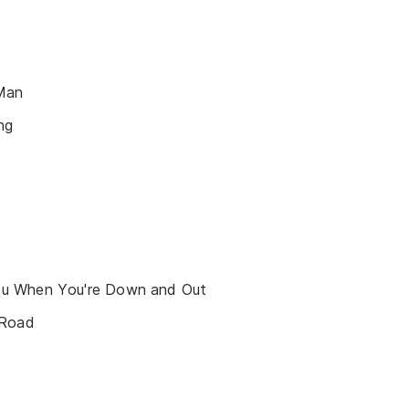
Man
ng
u When You're Down and Out
 Road