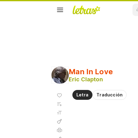
Man In Love
Eric Clapton
Agregar
Letra
Traducción
a
Agregar
favoritos
a
Tamaño
playlist
de la
fuente
Acordes
Imprimir