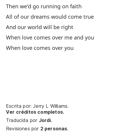
Then we'd go running on faith
Un
All of our dreams would come true
On
And our world will be right
When love comes over me and you
Pa
When love comes over you
Me
pr
I'
En
fe
Escrita por: Jerry L Williams.
Ver créditos completos.
Th
Traducida por
Jordi
.
To
Revisiones por
2 personas
.