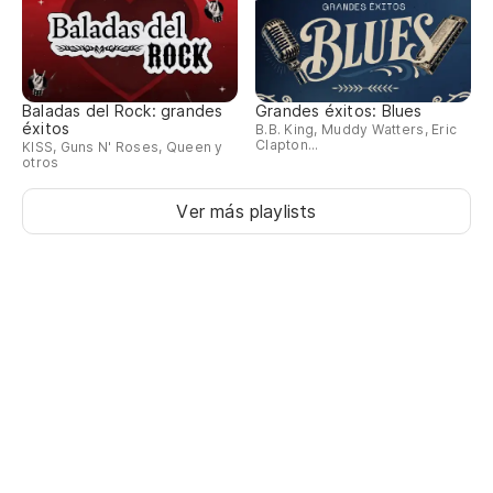
Baladas del Rock: grandes
Grandes éxitos: Blues
éxitos
B.B. King, Muddy Watters, Eric
Clapton...
KISS, Guns N' Roses, Queen y
otros
Ver más playlists