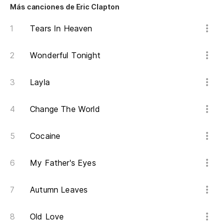
Wh
Más canciones de Eric Clapton
Tears In Heaven
Cu
Wh
Wonderful Tonight
Layla
Change The World
Cocaine
My Father's Eyes
Autumn Leaves
Old Love