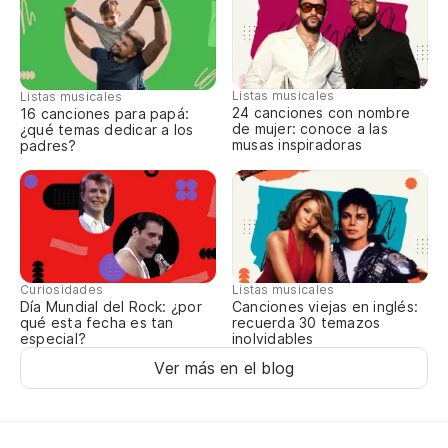
Me
pr
I'
Listas musicales
Listas musicales
24 canciones con nombre
16 canciones para papá:
de mujer: conoce a las
¿qué temas dedicar a los
En
musas inspiradoras
padres?
fe
Th
To
Al
Curiosidades
Listas musicales
Día Mundial del Rock: ¿por
Canciones viejas en inglés:
qué esta fecha es tan
recuerda 30 temazos
Y 
especial?
inolvidables
Ver más en el blog
An
Cu