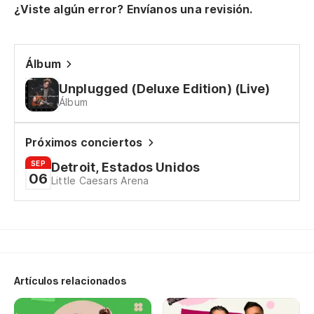
¿Viste algún error? Envíanos una revisión.
Al
Y 
Álbum
An
Unplugged (Deluxe Edition) (Live)
Álbum
Cu
Wh
Próximos conciertos
SEP
Detroit, Estados Unidos
06
Y 
Little Caesars Arena
Un
On
Pa
Artículos relacionados