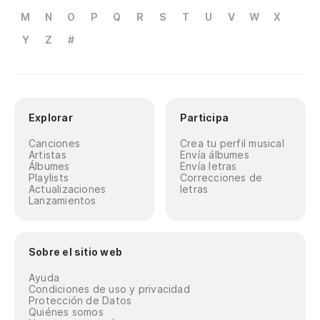
M
N
O
P
Q
R
S
T
U
V
W
X
Y
Z
#
Explorar
Participa
Canciones
Crea tu perfil musical
Artistas
Envía álbumes
Álbumes
Envía letras
Playlists
Correcciones de
Actualizaciones
letras
Lanzamientos
Sobre el sitio web
Ayuda
Condiciones de uso y privacidad
Protección de Datos
Quiénes somos