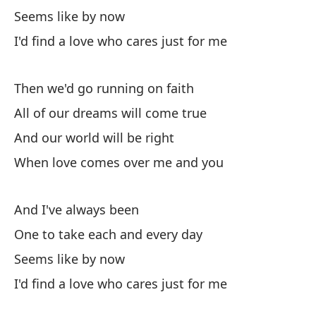
La
Seems like by now
I'd find a love who cares just for me
No
I 
Then we'd go running on faith
Ex
All of our dreams will come true
Ex
And our world will be right
When love comes over me and you
Cu
Wh
And I've always been
One to take each and every day
Seems like by now
I'd find a love who cares just for me
Si