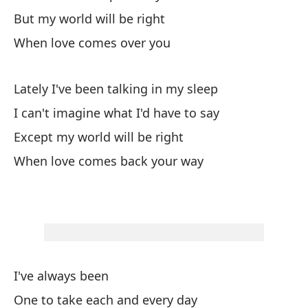
But my world will be right
Úl
When love comes over you
La
¿Q
Lately I've been talking in my sleep
Wh
I can't imagine what I'd have to say
Except my world will be right
Pe
When love comes back your way
Bu
Cu
Wh
Úl
I've always been
d
One to take each and every day