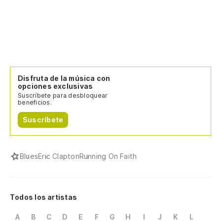
Disfruta de la música con
opciones exclusivas
Suscríbete para desbloquear
beneficios.
Suscríbete
Blues
Eric Clapton
Running On Faith
Todos los artistas
A
B
C
D
E
F
G
H
I
J
K
L