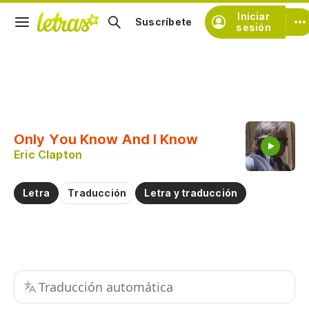
Iniciar
Suscríbete
sesión
Copiar fragmento
Copiar toda la letra
Only You Know And I Know
Practicar la pronunciación de
Eric Clapton
Comentar sobre este fragmento
Letra
Traducción
Letra y traducción
Traducción automática