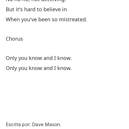
But it's hard to believe in
Pe
When you've been so mistreated.
Cu
Chorus
Co
Only you know and I know.
So
Only you know and I know.
So
Escrita por: Dave Mason.