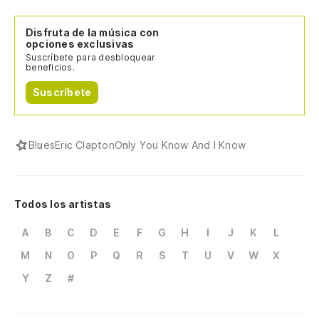
Disfruta de la música con
opciones exclusivas
Suscríbete para desbloquear
beneficios.
Suscríbete
Blues
Eric Clapton
Only You Know And I Know
Todos los artistas
A
B
C
D
E
F
G
H
I
J
K
L
M
N
O
P
Q
R
S
T
U
V
W
X
Y
Z
#