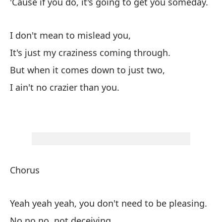
'Cause if you do, it's going to get you someday.
Po
I don't mean to mislead you,
No
It's just my craziness coming through.
Es
But when it comes down to just two,
Pe
I ain't no crazier than you.
No
Chorus
Co
Yeah yeah yeah, you don't need to be pleasing.
Sí
No no no, not deceiving.
No