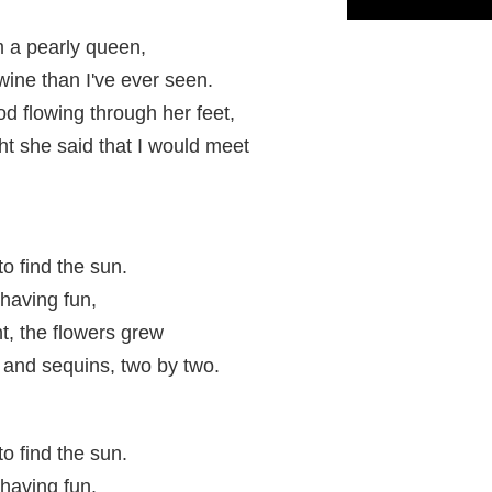
m a pearly queen,
ine than I've ever seen.
d flowing through her feet,
t she said that I would meet
to find the sun.
 having fun,
t, the flowers grew
 and sequins, two by two.
to find the sun.
 having fun.