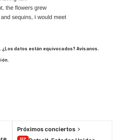
t, the flowers grew
 and sequins, I would meet
.
¿Los datos están equivocados? Avísanos.
ión.
Próximos conciertos
are
SEP