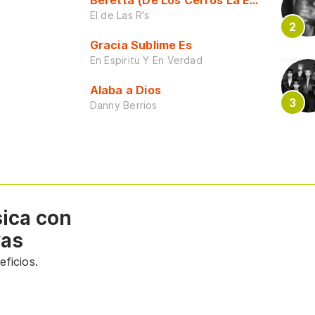
Beretta (De Los Cerros La Escuela)
El de Las R's
Gracia Sublime Es
En Espiritu Y En Verdad
Alaba a Dios
Danny Berrios
sica con
vas
ficios.