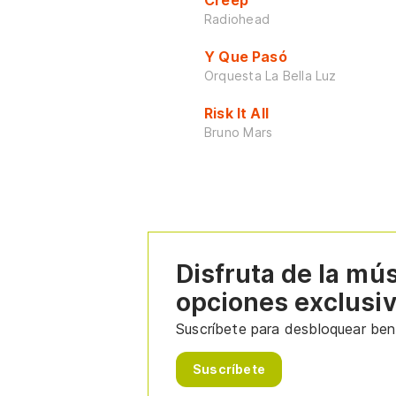
Creep
Radiohead
Y Que Pasó
Orquesta La Bella Luz
Risk It All
Bruno Mars
Disfruta de la mú
opciones exclusi
Suscríbete para desbloquear bene
Suscríbete