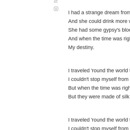
Corregir
Desplazamiento
automático
I had a strange dream fro
And she could drink more w
She had some gypsy's bloo
And when the time was righ
My destiny.
I traveled 'round the world 
I couldn't stop myself from
But when the time was righ
But they were made of silk
I traveled 'round the world 
I couldn't stop myself from