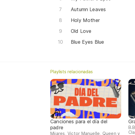
Autumn Leaves
Holy Mother
Old Love
Blue Eyes Blue
Playlists relacionadas
Canciones para el día del
Gr
padre
B.B
Cla
Mijares, Victor Manuelle, Queen y