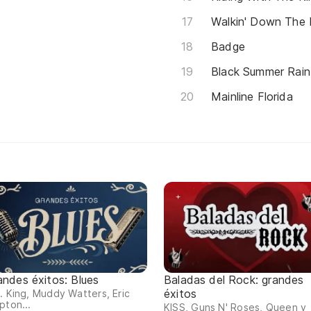
Walkin' Down The
Badge
Black Summer Rain
Mainline Florida
andes éxitos: Blues
Baladas del Rock: grandes
éxitos
. King, Muddy Watters, Eric
pton...
KISS, Guns N' Roses, Queen y