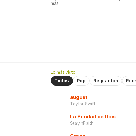
más
Lo más visto
Todos
Pop
Reggaeton
Roc
august
Taylor Swift
La Bondad de Dios
StayInFaith