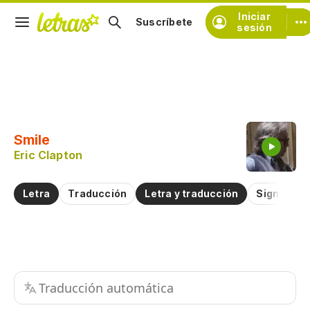
Iniciar
Suscríbete
sesión
Copiar fragmento
Copiar toda la letra
Smile
Practicar la pronunciación de
Eric Clapton
Comentar sobre este fragmento
Letra
Traducción
Letra y traducción
Significad
Traducción automática