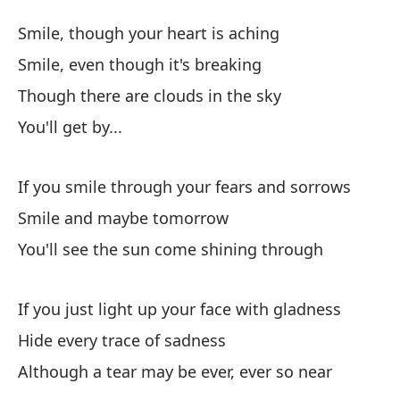
So
Smile, though your heart is aching
Sm
Smile, even though it's breaking
Though there are clouds in the sky
So
You'll get by...
Sm
So
If you smile through your fears and sorrows
Sm
Smile and maybe tomorrow
You'll see the sun come shining through
Au
Th
If you just light up your face with gladness
Te
Hide every trace of sadness
Although a tear may be ever, ever so near