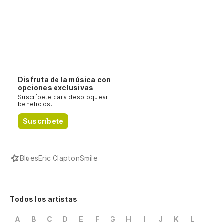
Disfruta de la música con
opciones exclusivas
Suscríbete para desbloquear
beneficios.
Suscríbete
Blues
Eric Clapton
Smile
Todos los artistas
A
B
C
D
E
F
G
H
I
J
K
L