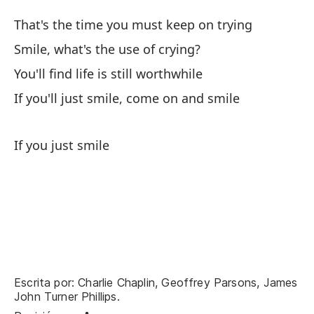
Si
That's the time you must keep on trying
If
Smile, what's the use of crying?
So
You'll find life is still worthwhile
Sm
If you'll just smile, come on and smile
Ve
If you just smile
Yo
Si
If
Oc
Hi
Escrita por: Charlie Chaplin, Geoffrey Parsons, James
John Turner Phillips.
Au