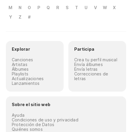
M
N
O
P
Q
R
S
T
U
V
W
X
Y
Z
#
Explorar
Participa
Canciones
Crea tu perfil musical
Artistas
Envía álbumes
Álbumes
Envía letras
Playlists
Correcciones de
Actualizaciones
letras
Lanzamientos
Sobre el sitio web
Ayuda
Condiciones de uso y privacidad
Protección de Datos
Quiénes somos