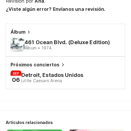
Revisión por
Ana
.
si
¿Viste algún error? Envíanos una revisión.
Al
Álbum
Es
461 Ocean Blvd. (Deluxe Edition)
in
Álbum • 1974
Th
Próximos conciertos
So
SEP
Detroit, Estados Unidos
06
Sm
Little Caesars Arena
De
You
Si
Artículos relacionados