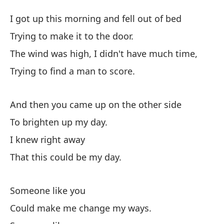
Al
I got up this morning and fell out of bed
S
Trying to make it to the door.
The wind was high, I didn't have much time,
Me
Trying to find a man to score.
I 
Tr
And then you came up on the other side
Tr
To brighten up my day.
I knew right away
El
That this could be my day.
Th
Tr
Someone like you
Tr
Could make me change my ways.