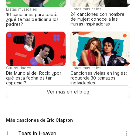
Fo
Listas musicales
Listas musicales
24 canciones con nombre
16 canciones para papá:
Qu
de mujer: conoce a las
¿qué temas dedicar a los
musas inspiradoras
padres?
I 
Po
Fo
Curiosidades
Listas musicales
Co
Día Mundial del Rock: ¿por
Canciones viejas en inglés:
qué esta fecha es tan
recuerda 30 temazos
Ch
especial?
inolvidables
Ver más en el blog
Co
Más canciones de Eric Clapton
Tears In Heaven