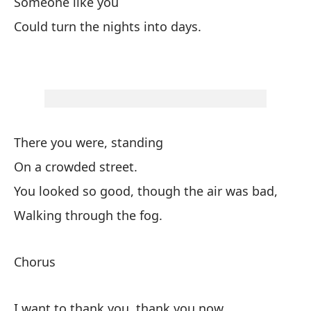
Someone like you
Y 
Could turn the nights into days.
An
Pa
To
There you were, standing
I 
On a crowded street.
Th
You looked so good, though the air was bad,
Walking through the fog.
Al
So
Chorus
Po
I want to thank you, thank you now