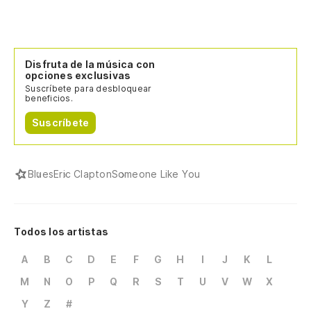
Disfruta de la música con
opciones exclusivas
Suscríbete para desbloquear
beneficios.
Suscríbete
Blues
Eric Clapton
Someone Like You
Todos los artistas
A
B
C
D
E
F
G
H
I
J
K
L
M
N
O
P
Q
R
S
T
U
V
W
X
Y
Z
#