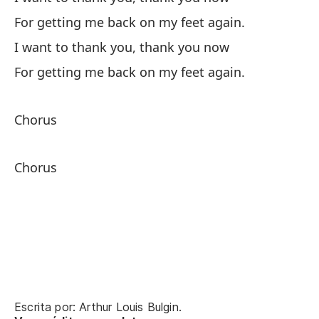
Co
For getting me back on my feet again.
So
I want to thank you, thank you now
Po
For getting me back on my feet again.
Co
Chorus
Chorus
Ah
Th
En
Escrita por: Arthur Louis Bulgin.
On