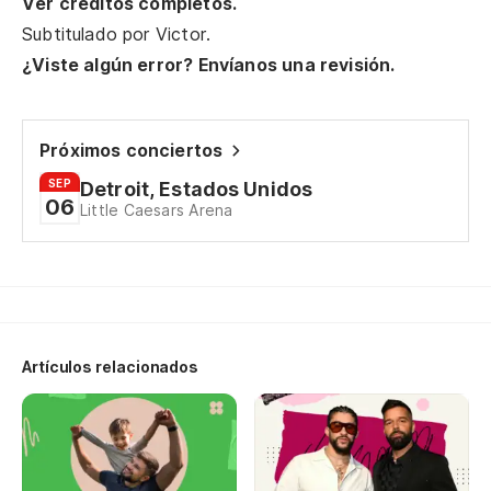
Ver créditos completos.
Te
Subtitulado por
Victor
.
¿Viste algún error? Envíanos una revisión.
Yo
Ca
Próximos conciertos
Wa
SEP
Detroit, Estados Unidos
06
Little Caesars Arena
Co
Ch
Qu
Artículos relacionados
I 
Po