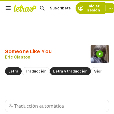
Iniciar
Suscríbete
sesión
Copiar fragmento
Copiar toda la letra
Someone Like You
Practicar la pronunciación de
Eric Clapton
Comentar sobre este fragmento
Letra
Traducción
Letra y traducción
Significad
Traducción automática