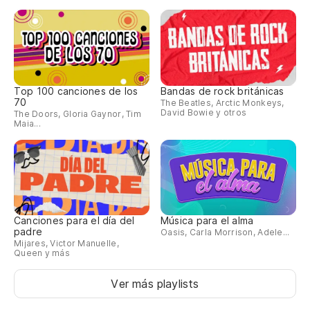
Top 100 canciones de los
Bandas de rock británicas
70
The Beatles, Arctic Monkeys,
David Bowie y otros
The Doors, Gloria Gaynor, Tim
Maia...
Canciones para el día del
Música para el alma
padre
Oasis, Carla Morrison, Adele...
Mijares, Victor Manuelle,
Queen y más
Ver más playlists