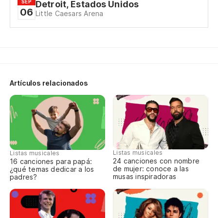
Wh
SEP
Detroit, Estados Unidos
06
Little Caesars Arena
Se
Lo
Y 
Artículos relacionados
so
An
ha
Y 
Listas musicales
en
Listas musicales
24 canciones con nombre
16 canciones para papá:
de mujer: conoce a las
¿qué temas dedicar a los
An
musas inspiradoras
padres?
un
Pe