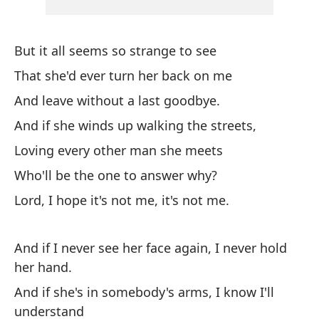
El
ca
But it all seems so strange to see
Sh
kn
That she'd ever turn her back on me
And leave without a last goodbye.
Y 
he
And if she winds up walking the streets,
Loving every other man she meets
An
Who'll be the one to answer why?
Y 
Lord, I hope it's not me, it's not me.
And if I never see her face again, I never hold
her hand.
And if she's in somebody's arms, I know I'll
Pe
understand