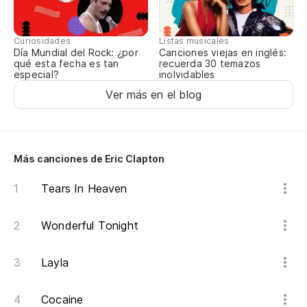
But
Curiosidades
Listas musicales
Día Mundial del Rock: ¿por
Canciones viejas en inglés:
Ta
qué esta fecha es tan
recuerda 30 temazos
especial?
inolvidables
Ma
Ver más en el blog
Más canciones de Eric Clapton
Tears In Heaven
Wonderful Tonight
Layla
Cocaine