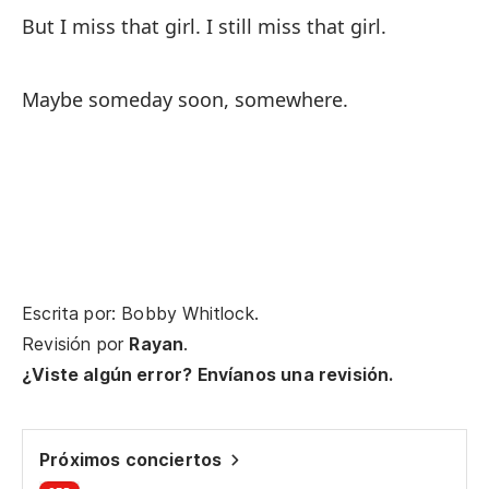
But I miss that girl. I still miss that girl.
Bu
Qu
Maybe someday soon, somewhere.
Th
Y 
An
Y 
An
Escrita por: Bobby Whitlock.
Revisión por
Rayan
.
Am
¿Viste algún error? Envíanos una revisión.
Lo
¿Q
Próximos conciertos