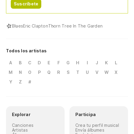
Suscríbete
Blues
Eric Clapton
Thorn Tree In The Garden
Todos los artistas
A
B
C
D
E
F
G
H
I
J
K
L
M
N
O
P
Q
R
S
T
U
V
W
X
Y
Z
#
Explorar
Participa
Canciones
Crea tu perfil musical
Artistas
Envía álbumes