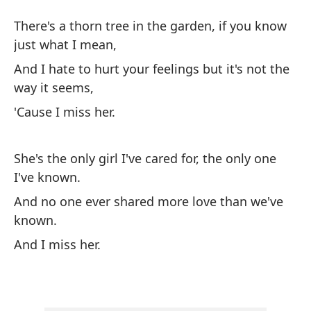
Ár
There's a thorn tree in the garden, if you know
Th
just what I mean,
And I hate to hurt your feelings but it's not the
Ha
way it seems,
qu
'Cause I miss her.
Th
wh
She's the only girl I've cared for, the only one
Y 
I've known.
pa
And no one ever shared more love than we've
An
known.
se
And I miss her.
Po