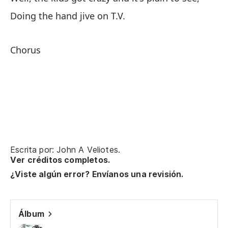
Doing the hand jive on T.V.
Do
Chorus
Do
Do
A 
Escrita por: John A Veliotes.
Ver créditos completos.
Th
¿Viste algún error? Envíanos una revisión.
Wa
Wa
Álbum
Cu