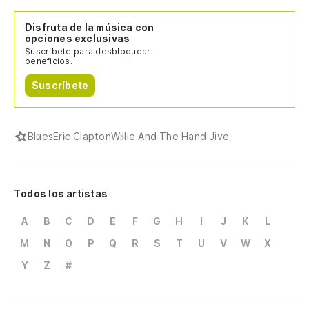
Disfruta de la música con
opciones exclusivas
Suscríbete para desbloquear
beneficios.
Suscríbete
Blues
Eric Clapton
Willie And The Hand Jive
Todos los artistas
A
B
C
D
E
F
G
H
I
J
K
L
M
N
O
P
Q
R
S
T
U
V
W
X
Y
Z
#