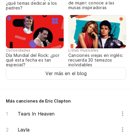
de mujer: conoce a las
¿qué temas dedicar a los
We
musas inspiradoras
padres?
Ha
Do
Curiosidades
Listas musicales
Co
Día Mundial del Rock: ¿por
Canciones viejas en inglés:
qué esta fecha es tan
recuerda 30 temazos
Ch
especial?
inolvidables
Ver más en el blog
Más canciones de Eric Clapton
Tears In Heaven
Layla