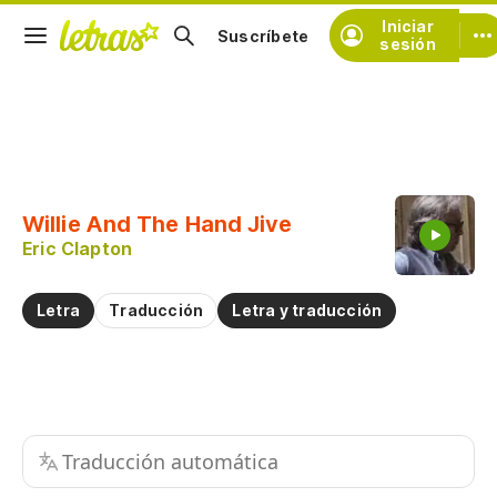
Iniciar
Suscríbete
sesión
Copiar fragmento
Copiar toda la letra
Willie And The Hand Jive
Practicar la pronunciación de
Eric Clapton
Comentar sobre este fragmento
Letra
Traducción
Letra y traducción
Traducción automática