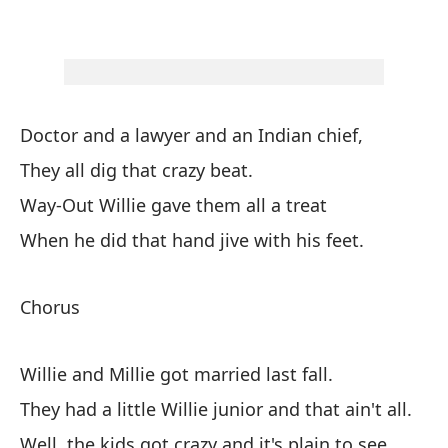
Ma
Ma
Ha
Doctor and a lawyer and an Indian chief,
Do
They all dig that crazy beat.
La
Way-Out Willie gave them all a treat
Gr
When he did that hand jive with his feet.
Di
Chorus
Sa
Willie and Millie got married last fall.
Ma
They had a little Willie junior and that ain't all.
Ha
Well, the kids got crazy and it's plain to see,