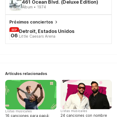
461 Ocean Blvd. (Deluxe Edition)
Álbum • 1974
Wh
Próximos conciertos
Co
SEP
Detroit, Estados Unidos
06
Little Caesars Arena
Ch
Wi
Wi
Artículos relacionados
Te
to
Th
Bu
Listas musicales
Listas musicales
ev
24 canciones con nombre
16 canciones para papá: