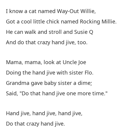
Wi
I know a cat named Way-Out Willie,
Wi
Got a cool little chick named Rocking Millie.
He can walk and stroll and Susie Q
Co
And do that crazy hand jive, too.
I 
Te
Mama, mama, look at Uncle Joe
Go
Doing the hand jive with sister Flo.
Grandma gave baby sister a dime;
Él
Said, "Do that hand jive one more time."
He
Y 
Hand jive, hand jive, hand jive,
An
Do that crazy hand jive.