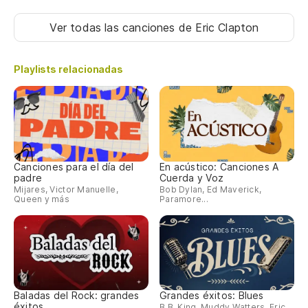
Ver todas las canciones
de Eric Clapton
Playlists relacionadas
Canciones para el día del
En acústico: Canciones A
padre
Cuerda y Voz
Mijares, Victor Manuelle,
Bob Dylan, Ed Maverick,
Queen y más
Paramore...
Baladas del Rock: grandes
Grandes éxitos: Blues
éxitos
B.B. King, Muddy Watters, Eric