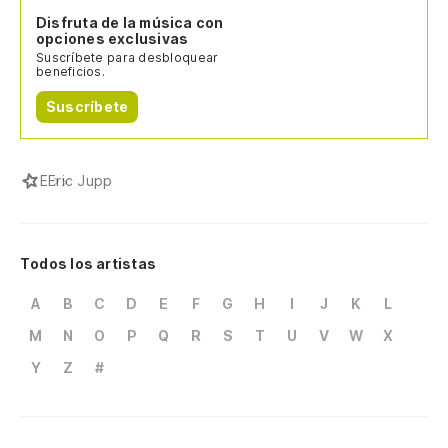
Disfruta de la música con
opciones exclusivas
Suscríbete para desbloquear
beneficios.
Suscríbete
E
Eric Jupp
Todos los artistas
A
B
C
D
E
F
G
H
I
J
K
L
M
N
O
P
Q
R
S
T
U
V
W
X
Y
Z
#