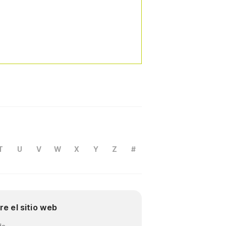
T
U
V
W
X
Y
Z
#
re el sitio web