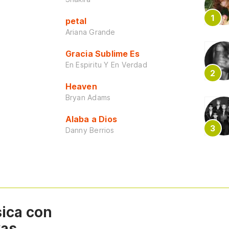
petal
Ariana Grande
Gracia Sublime Es
En Espiritu Y En Verdad
Heaven
Bryan Adams
Alaba a Dios
Danny Berrios
sica con
vas