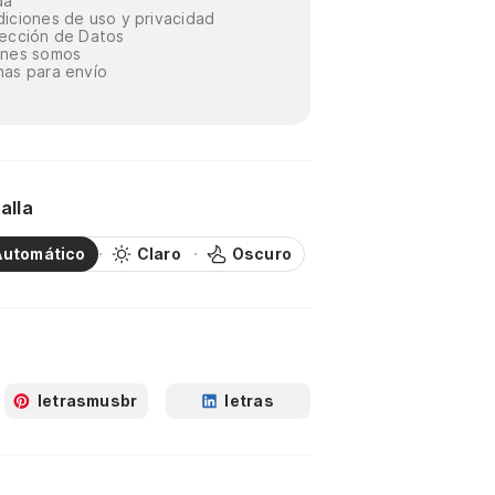
da
iciones de uso y privacidad
ección de Datos
énes somos
as para envío
alla
Automático
Claro
Oscuro
letrasmusbr
letras