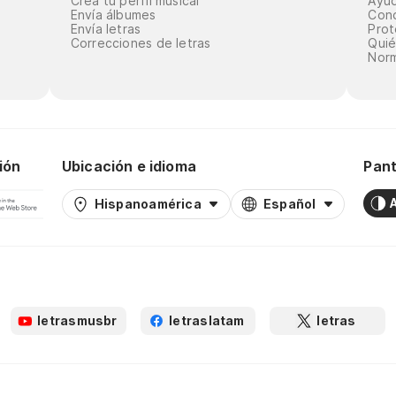
Crea tu perfil musical
Ayu
Envía álbumes
Cond
Envía letras
Prot
Correcciones de letras
Qui
Norm
ión
Ubicación e idioma
Pant
Hispanoamérica
Español
letrasmusbr
letraslatam
letras