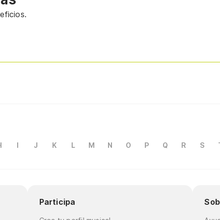
ficios.
H
I
J
K
L
M
N
O
P
Q
R
S
Participa
Sob