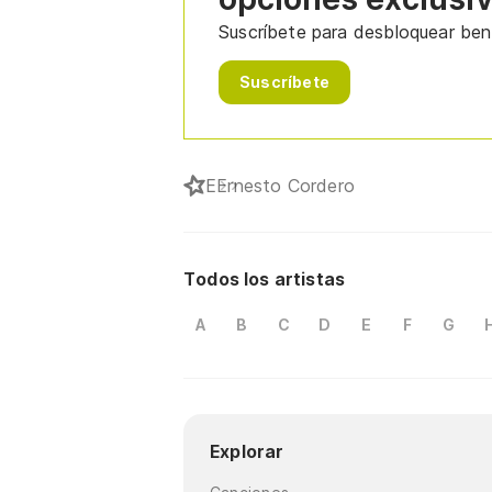
Suscríbete para desbloquear bene
Suscríbete
E
Ernesto Cordero
Todos los artistas
A
B
C
D
E
F
G
Explorar