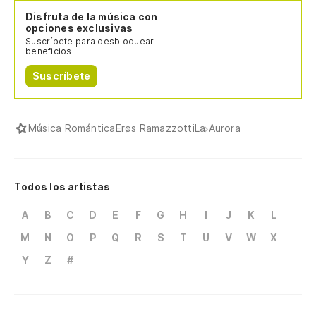
Disfruta de la música con
opciones exclusivas
Suscríbete para desbloquear
beneficios.
Suscríbete
Música Romántica
Eros Ramazzotti
La Aurora
Todos los artistas
A
B
C
D
E
F
G
H
I
J
K
L
M
N
O
P
Q
R
S
T
U
V
W
X
Y
Z
#