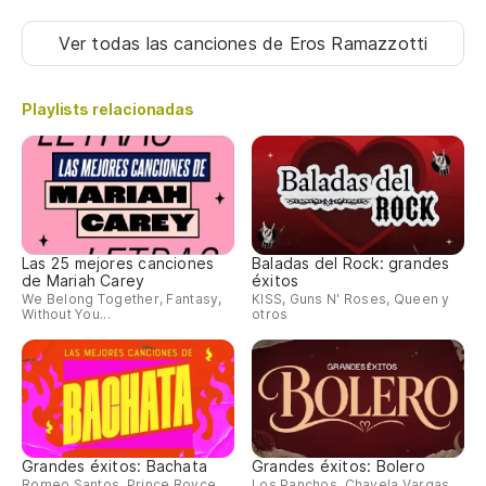
Ver todas las canciones
de Eros Ramazzotti
Playlists relacionadas
Las 25 mejores canciones
Baladas del Rock: grandes
de Mariah Carey
éxitos
We Belong Together, Fantasy,
KISS, Guns N' Roses, Queen y
Without You...
otros
Grandes éxitos: Bachata
Grandes éxitos: Bolero
Romeo Santos, Prince Royce,
Los Panchos, Chavela Vargas,