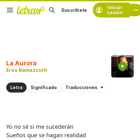
Iniciar
Suscríbete
sesión
Copiar fragmento
Copiar toda la letra
La Aurora
Practicar la pronunciación de
Eros Ramazzotti
Comentar sobre este fragmento
Letra
Significado
Traducciones
Yo no sé si me sucederán
Sueños que se hagan realidad