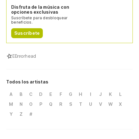
Disfruta de la música con
opciones exclusivas
Suscríbete para desbloquear
beneficios.
Suscríbete
E
Errorhead
Todos los artistas
A
B
C
D
E
F
G
H
I
J
K
L
M
N
O
P
Q
R
S
T
U
V
W
X
Y
Z
#