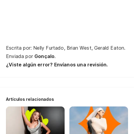
Pa
To
Es
Escrita por: Nelly Furtado, Brian West, Gerald Eaton.
Enviada por
Gonçalo
.
Y 
¿Viste algún error? Envíanos una revisión.
An
No
Artículos relacionados
Oh
De
I 