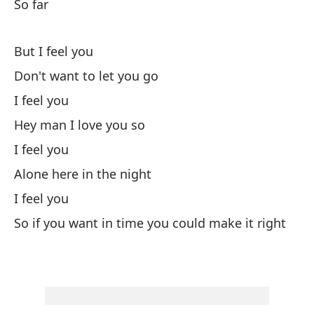
So far
Cu
But I feel you
Y 
Don't want to let you go
An
I feel you
Hey man I love you so
Qu
I feel you
Yo
Alone here in the night
As
I feel you
So
So if you want in time you could make it right
Ll
Bl
Ta