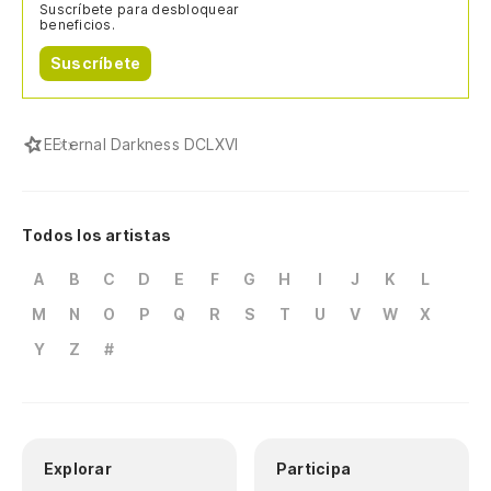
Suscríbete para desbloquear
beneficios.
Suscríbete
E
Eternal Darkness DCLXVI
Todos los artistas
A
B
C
D
E
F
G
H
I
J
K
L
M
N
O
P
Q
R
S
T
U
V
W
X
Y
Z
#
Explorar
Participa