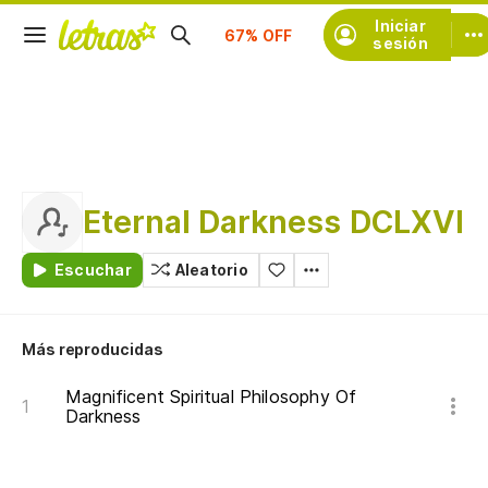
Suscríbete
Iniciar
sesión
Eternal Darkness DCLXVI
Escuchar
Aleatorio
Más reproducidas
Magnificent Spiritual Philosophy Of
Darkness