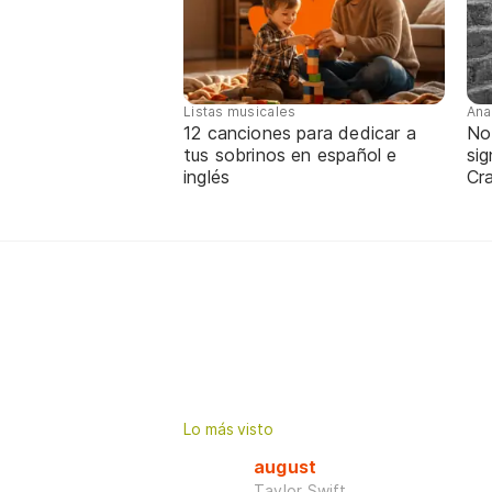
Listas musicales
Ana
12 canciones para dedicar a
No
tus sobrinos en español e
sig
inglés
Cra
Lo más visto
august
Taylor Swift