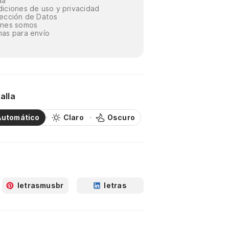
da
iciones de uso y privacidad
ección de Datos
énes somos
as para envío
alla
Automático
Claro
Oscuro
letrasmusbr
letras