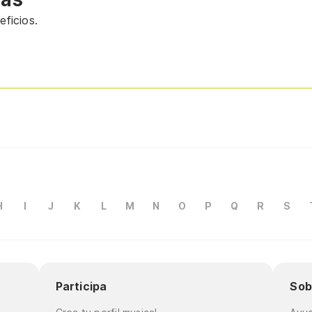
ficios.
H
I
J
K
L
M
N
O
P
Q
R
S
Participa
Sob