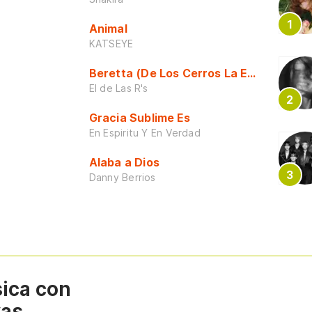
Animal
KATSEYE
Beretta (De Los Cerros La Escuela)
El de Las R's
Gracia Sublime Es
En Espiritu Y En Verdad
Alaba a Dios
Danny Berrios
sica con
vas