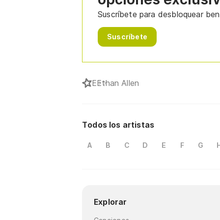
Suscríbete para desbloquear bene
Suscríbete
E
Ethan Allen
Todos los artistas
A
B
C
D
E
F
G
Explorar