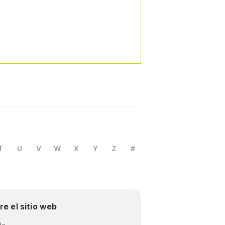
T
U
V
W
X
Y
Z
#
re el sitio web