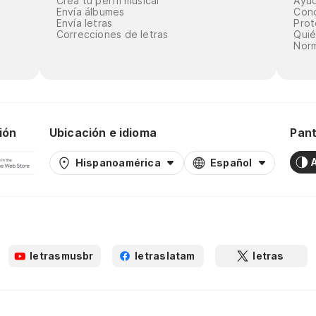
Crea tu perfil musical
Ayu
Envía álbumes
Cond
Envía letras
Prot
Correcciones de letras
Qui
Norm
ión
Ubicación e idioma
Pant
Hispanoamérica
Español
letrasmusbr
letraslatam
letras