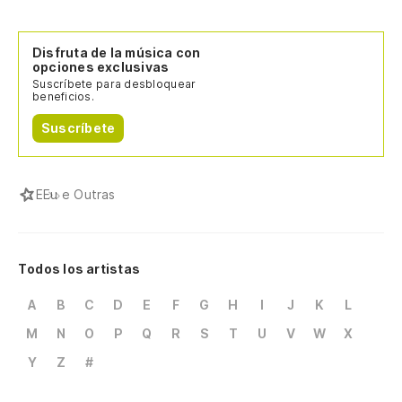
Disfruta de la música con
opciones exclusivas
Suscríbete para desbloquear
beneficios.
Suscríbete
E
Eu e Outras
Todos los artistas
A
B
C
D
E
F
G
H
I
J
K
L
M
N
O
P
Q
R
S
T
U
V
W
X
Y
Z
#