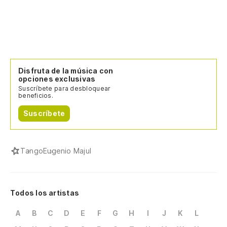
Disfruta de la música con
opciones exclusivas
Suscríbete para desbloquear
beneficios.
Suscríbete
Tango
Eugenio Majul
Todos los artistas
A
B
C
D
E
F
G
H
I
J
K
L