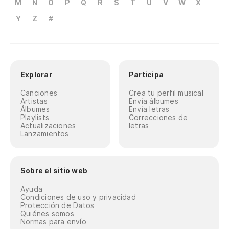
M
N
O
P
Q
R
S
T
U
V
W
X
Y
Z
#
Explorar
Participa
Canciones
Crea tu perfil musical
Artistas
Envía álbumes
Álbumes
Envía letras
Playlists
Correcciones de
Actualizaciones
letras
Lanzamientos
Sobre el sitio web
Ayuda
Condiciones de uso y privacidad
Protección de Datos
Quiénes somos
Normas para envío